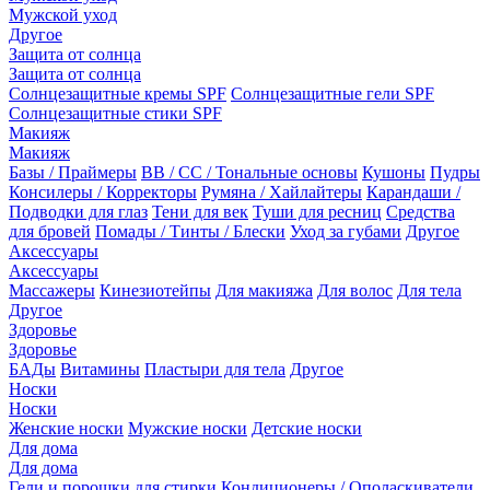
Мужской уход
Другое
Защита от солнца
Защита от солнца
Солнцезащитные кремы SPF
Солнцезащитные гели SPF
Солнцезащитные стики SPF
Макияж
Макияж
Базы / Праймеры
BB / CC / Тональные основы
Кушоны
Пудры
Консилеры / Корректоры
Румяна / Хайлайтеры
Карандаши /
Подводки для глаз
Тени для век
Туши для ресниц
Средства
для бровей
Помады / Тинты / Блески
Уход за губами
Другое
Аксессуары
Аксессуары
Массажеры
Кинезиотейпы
Для макияжа
Для волос
Для тела
Другое
Здоровье
Здоровье
БАДы
Витамины
Пластыри для тела
Другое
Носки
Носки
Женские носки
Мужские носки
Детские носки
Для дома
Для дома
Гели и порошки для стирки
Кондиционеры / Ополаскиватели