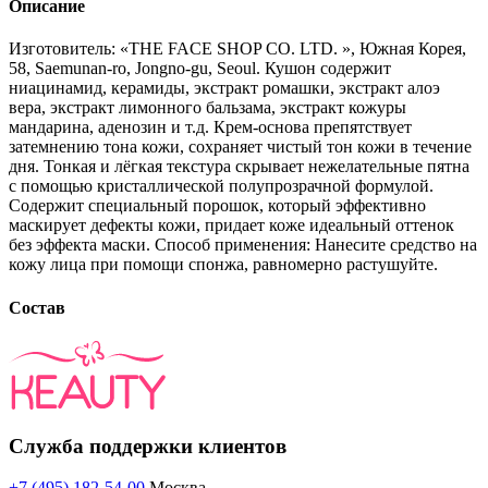
Описание
Изготовитель: «THE FACE SHOP CO. LTD. », Южная Корея,
58, Saemunan-ro, Jongno-gu, Seoul. Кушон содержит
ниацинамид, керамиды, экстракт ромашки, экстракт алоэ
вера, экстракт лимонного бальзама, экстракт кожуры
мандарина, аденозин и т.д. Крем-основа препятствует
затемнению тона кожи, сохраняет чистый тон кожи в течение
дня. Тонкая и лёгкая текстура скрывает нежелательные пятна
с помощью кристаллической полупрозрачной формулой.
Содержит специальный порошок, который эффективно
маскирует дефекты кожи, придает коже идеальный оттенок
без эффекта маски. Способ применения: Нанесите средство на
кожу лица при помощи спонжа, равномерно растушуйте.
Состав
Служба поддержки клиентов
+7 (495) 182-54-00
Москва