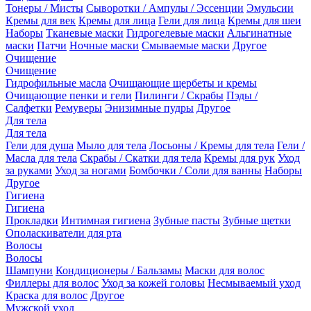
Тонеры / Мисты
Сыворотки / Ампулы / Эссенции
Эмульсии
Кремы для век
Кремы для лица
Гели для лица
Кремы для шеи
Наборы
Тканевые маски
Гидрогелевые маски
Альгинатные
маски
Патчи
Ночные маски
Смываемые маски
Другое
Очищение
Очищение
Гидрофильные масла
Очищающие щербеты и кремы
Очищающие пенки и гели
Пилинги / Скрабы
Пэды /
Салфетки
Ремуверы
Энизимные пудры
Другое
Для тела
Для тела
Гели для душа
Мыло для тела
Лосьоны / Кремы для тела
Гели /
Масла для тела
Скрабы / Скатки для тела
Кремы для рук
Уход
за руками
Уход за ногами
Бомбочки / Соли для ванны
Наборы
Другое
Гигиена
Гигиена
Прокладки
Интимная гигиена
Зубные пасты
Зубные щетки
Ополаскиватели для рта
Волосы
Волосы
Шампуни
Кондиционеры / Бальзамы
Маски для волос
Филлеры для волос
Уход за кожей головы
Несмываемый уход
Краска для волос
Другое
Мужской уход