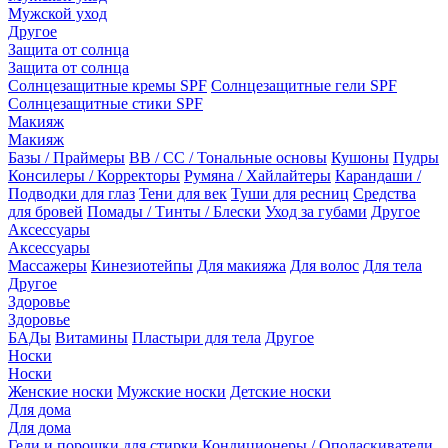
Мужской уход
Другое
Защита от солнца
Защита от солнца
Солнцезащитные кремы SPF
Солнцезащитные гели SPF
Солнцезащитные стики SPF
Макияж
Макияж
Базы / Праймеры
BB / CC / Тональные основы
Кушоны
Пудры
Консилеры / Корректоры
Румяна / Хайлайтеры
Карандаши /
Подводки для глаз
Тени для век
Туши для ресниц
Средства
для бровей
Помады / Тинты / Блески
Уход за губами
Другое
Аксессуары
Аксессуары
Массажеры
Кинезиотейпы
Для макияжа
Для волос
Для тела
Другое
Здоровье
Здоровье
БАДы
Витамины
Пластыри для тела
Другое
Носки
Носки
Женские носки
Мужские носки
Детские носки
Для дома
Для дома
Гели и порошки для стирки
Кондиционеры / Ополаскиватели