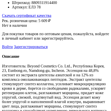
Штрихкод:
8809311914400
Артикул:
ЕЛЗ 78
Скачать сертификат качества
Рек. розничная цена:
5 609 ₽
Нет в наличии
Для покупки товаров по оптовым ценам, пожалуйста, войдите
в личный кабинет или зарегистрируйтесь.
Войти
Зарегистрироваться
Описание
Изготовитель: Beyond Cosmetics Co. Ltd., Республика Корея,
23, Eunbong-ro, Namdong-gu, Incheon. Эссенция на 48,8%
состоит из экстракта центеллы азиатской и на 12% из
комплекса омолаживающих пептидов. Экстракт центеллы
стимулирует синтез коллагена, усиливает микроциркуляцию
крови в дерме, борется со свободными радикалами, ускоряет
регенерацию клеток, разглаживает морщины, придает коже
упругий, свежий, подтянутый вид. Эссенция делает кожу
более упругой и наполненной влагой изнутри, выравнивает
цвет лица, разглаживает морщины, стимулирует синтез
коллагена и способствует укреплению дермального матрикса.