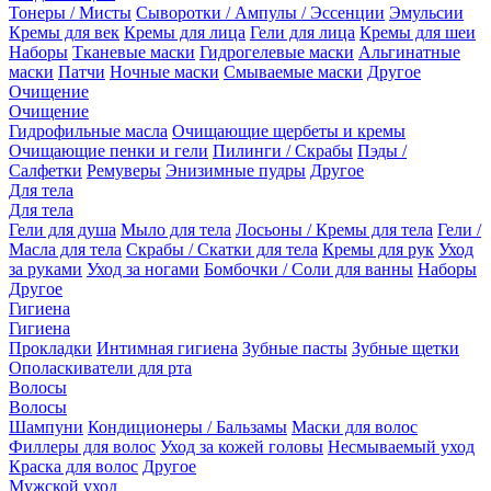
Тонеры / Мисты
Сыворотки / Ампулы / Эссенции
Эмульсии
Кремы для век
Кремы для лица
Гели для лица
Кремы для шеи
Наборы
Тканевые маски
Гидрогелевые маски
Альгинатные
маски
Патчи
Ночные маски
Смываемые маски
Другое
Очищение
Очищение
Гидрофильные масла
Очищающие щербеты и кремы
Очищающие пенки и гели
Пилинги / Скрабы
Пэды /
Салфетки
Ремуверы
Энизимные пудры
Другое
Для тела
Для тела
Гели для душа
Мыло для тела
Лосьоны / Кремы для тела
Гели /
Масла для тела
Скрабы / Скатки для тела
Кремы для рук
Уход
за руками
Уход за ногами
Бомбочки / Соли для ванны
Наборы
Другое
Гигиена
Гигиена
Прокладки
Интимная гигиена
Зубные пасты
Зубные щетки
Ополаскиватели для рта
Волосы
Волосы
Шампуни
Кондиционеры / Бальзамы
Маски для волос
Филлеры для волос
Уход за кожей головы
Несмываемый уход
Краска для волос
Другое
Мужской уход