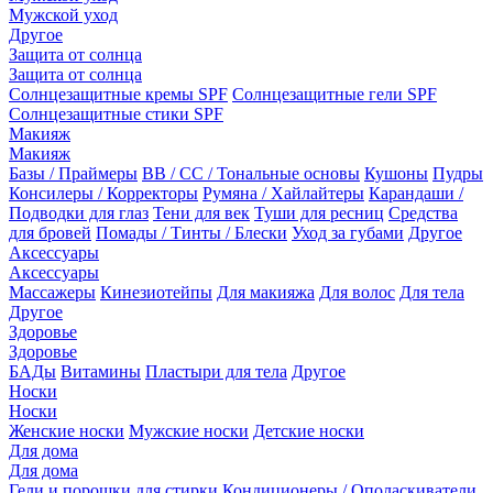
Мужской уход
Другое
Защита от солнца
Защита от солнца
Солнцезащитные кремы SPF
Солнцезащитные гели SPF
Солнцезащитные стики SPF
Макияж
Макияж
Базы / Праймеры
BB / CC / Тональные основы
Кушоны
Пудры
Консилеры / Корректоры
Румяна / Хайлайтеры
Карандаши /
Подводки для глаз
Тени для век
Туши для ресниц
Средства
для бровей
Помады / Тинты / Блески
Уход за губами
Другое
Аксессуары
Аксессуары
Массажеры
Кинезиотейпы
Для макияжа
Для волос
Для тела
Другое
Здоровье
Здоровье
БАДы
Витамины
Пластыри для тела
Другое
Носки
Носки
Женские носки
Мужские носки
Детские носки
Для дома
Для дома
Гели и порошки для стирки
Кондиционеры / Ополаскиватели