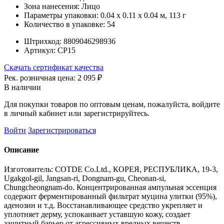
Зона нанесения:
Лицо
Параметры упаковки:
0.04 x 0.11 x 0.04 м, 113 г
Количество в упаковке:
54
Штрихкод:
8809046298936
Артикул:
СР15
Скачать сертификат качества
Рек. розничная цена:
2 095 ₽
В наличии
Для покупки товаров по оптовым ценам, пожалуйста, войдите
в личный кабинет или зарегистрируйтесь.
Войти
Зарегистрироваться
Описание
Изготовитель: COTDE Co.Ltd., КОРЕЯ, РЕСПУБЛИКА, 19-3,
Ugakgol-gil, Jangsan-ri, Dongnam-gu, Cheonan-si,
Chungcheongnam-do. Концентрированная ампульная эссенция
содержит ферментированный фильтрат муцина улитки (95%),
аденозин и т.д. Восстанавливающее средство укрепляет и
уплотняет дерму, успокаивает уставшую кожу, создает
защитный барьер от агрессивных вредных веществ