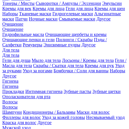
Тонеры / Мисты
Сыворотки / Ампулы / Эссенции
Эмульсии
Кремы для век
Кремы для лица
Гели для лица
Кремы для шеи
Наборы
Тканевые маски
Гидрогелевые маски
Альгинатные
маски
Патчи
Ночные маски
Смываемые маски
Другое
Очищение
Очищение
Гидрофильные масла
Очищающие щербеты и кремы
Очищающие пенки и гели
Пилинги / Скрабы
Пэды /
Салфетки
Ремуверы
Энизимные пудры
Другое
Для тела
Для тела
Гели для душа
Мыло для тела
Лосьоны / Кремы для тела
Гели /
Масла для тела
Скрабы / Скатки для тела
Кремы для рук
Уход
за руками
Уход за ногами
Бомбочки / Соли для ванны
Наборы
Другое
Гигиена
Гигиена
Прокладки
Интимная гигиена
Зубные пасты
Зубные щетки
Ополаскиватели для рта
Волосы
Волосы
Шампуни
Кондиционеры / Бальзамы
Маски для волос
Филлеры для волос
Уход за кожей головы
Несмываемый уход
Краска для волос
Другое
Мужской уход