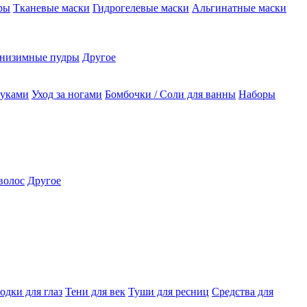
ры
Тканевые маски
Гидрогелевые маски
Альгинатные маски
низимные пудры
Другое
руками
Уход за ногами
Бомбочки / Соли для ванны
Наборы
волос
Другое
одки для глаз
Тени для век
Туши для ресниц
Средства для