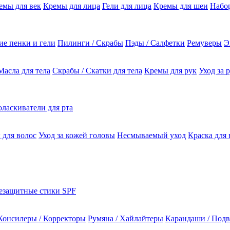
емы для век
Кремы для лица
Гели для лица
Кремы для шеи
Набо
е пенки и гели
Пилинги / Скрабы
Пэды / Салфетки
Ремуверы
Э
Масла для тела
Скрабы / Скатки для тела
Кремы для рук
Уход за 
ласкиватели для рта
 для волос
Уход за кожей головы
Несмываемый уход
Краска для 
езащитные стики SPF
Консилеры / Корректоры
Румяна / Хайлайтеры
Карандаши / Подв