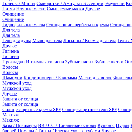
Тонеры / Мисты
Сыворотки / Ампулы / Эссенции
Эмульсии
Кр
Патчи
Ночные маски
Смываемые маски
Другое
Очищение
Очищение
Гидрофильные масла
Очищающие щербеты и кремы
Очищающи
Для тела
Для тела
Гели для душа
Мыло для тела
Лосьоны / Кремы для тела
Гели / 
Другое
Гигиена
Гигиена
Прокладки
Интимная гигиена
Зубные пасты
Зубные щетки
Опо
Волосы
Волосы
Шампуни
Кондиционеры / Бальзамы
Маски для волос
Филлеры
Мужской уход
Мужской уход
Другое
Защита от солнца
Защита от солнца
Солнцезащитные кремы SPF
Солнцезащитные гели SPF
Солнц
Макияж
Макияж
Базы / Праймеры
BB / CC / Тональные основы
Кушоны
Пудры
бровей
Помады / Тинты / Блески
Уход за губами
Другое