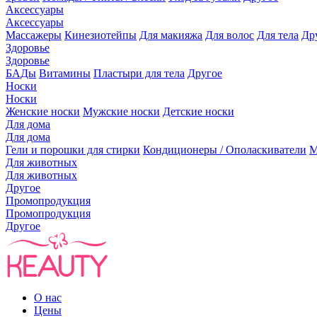
Аксессуары
Аксессуары
Массажеры
Кинезиотейпы
Для макияжа
Для волос
Для тела
Др
Здоровье
Здоровье
БАДы
Витамины
Пластыри для тела
Другое
Носки
Носки
Женские носки
Мужские носки
Детские носки
Для дома
Для дома
Гели и порошки для стирки
Кондиционеры / Ополаскиватели
М
Для животных
Для животных
Другое
Промопродукция
Промопродукция
Другое
О нас
Цены