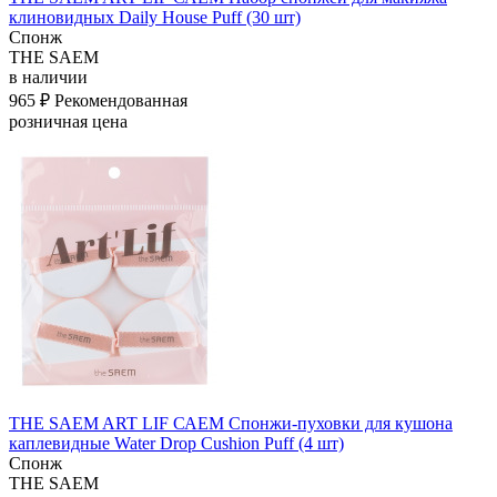
клиновидных Daily House Puff (30 шт)
Спонж
THE SAEM
в наличии
965 ₽
Рекомендованная
розничная цена
THE SAEM ART LIF САЕМ Спонжи-пуховки для кушона
каплевидные Water Drop Cushion Puff (4 шт)
Спонж
THE SAEM