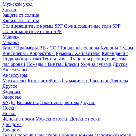
Мужской уход
Другое
Защита от солнца
Защита от солнца
Солнцезащитные кремы SPF
Солнцезащитные гели SPF
Солнцезащитные стики SPF
Макияж
Макияж
Базы / Праймеры
BB / CC / Тональные основы
Кушоны
Пудры
Консилеры / Корректоры
Румяна / Хайлайтеры
Карандаши /
Подводки для глаз
Тени для век
Туши для ресниц
Средства
для бровей
Помады / Тинты / Блески
Уход за губами
Другое
Аксессуары
Аксессуары
Массажеры
Кинезиотейпы
Для макияжа
Для волос
Для тела
Другое
Здоровье
Здоровье
БАДы
Витамины
Пластыри для тела
Другое
Носки
Носки
Женские носки
Мужские носки
Детские носки
Для дома
Для дома
Гели и порошки для стирки
Кондиционеры / Ополаскиватели