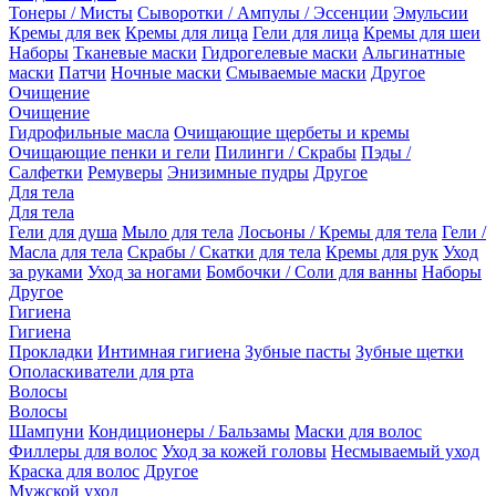
Тонеры / Мисты
Сыворотки / Ампулы / Эссенции
Эмульсии
Кремы для век
Кремы для лица
Гели для лица
Кремы для шеи
Наборы
Тканевые маски
Гидрогелевые маски
Альгинатные
маски
Патчи
Ночные маски
Смываемые маски
Другое
Очищение
Очищение
Гидрофильные масла
Очищающие щербеты и кремы
Очищающие пенки и гели
Пилинги / Скрабы
Пэды /
Салфетки
Ремуверы
Энизимные пудры
Другое
Для тела
Для тела
Гели для душа
Мыло для тела
Лосьоны / Кремы для тела
Гели /
Масла для тела
Скрабы / Скатки для тела
Кремы для рук
Уход
за руками
Уход за ногами
Бомбочки / Соли для ванны
Наборы
Другое
Гигиена
Гигиена
Прокладки
Интимная гигиена
Зубные пасты
Зубные щетки
Ополаскиватели для рта
Волосы
Волосы
Шампуни
Кондиционеры / Бальзамы
Маски для волос
Филлеры для волос
Уход за кожей головы
Несмываемый уход
Краска для волос
Другое
Мужской уход