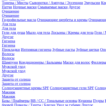
Тонеры / Мисты
Сыворотки / Ампулы / Эссенции
Эмульсии
Кр
Патчи
Ночные маски
Смываемые маски
Другое
Очищение
Очищение
Гидрофильные масла
Очищающие щербеты и кремы
Очищающи
Для тела
Для тела
Гели для душа
Мыло для тела
Лосьоны / Кремы для тела
Гели / 
Другое
Гигиена
Гигиена
Прокладки
Интимная гигиена
Зубные пасты
Зубные щетки
Опо
Волосы
Волосы
Шампуни
Кондиционеры / Бальзамы
Маски для волос
Филлеры
Мужской уход
Мужской уход
Другое
Защита от солнца
Защита от солнца
Солнцезащитные кремы SPF
Солнцезащитные гели SPF
Солнц
Макияж
Макияж
Базы / Праймеры
BB / CC / Тональные основы
Кушоны
Пудры
бровей
Помады / Тинты / Блески
Уход за губами
Другое