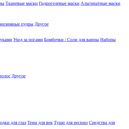
ры
Тканевые маски
Гидрогелевые маски
Альгинатные маски
низимные пудры
Другое
руками
Уход за ногами
Бомбочки / Соли для ванны
Наборы
волос
Другое
одки для глаз
Тени для век
Туши для ресниц
Средства для