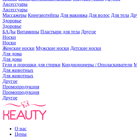
Аксессуары
Аксессуары
Массажеры
Кинезиотейпы
Для макияжа
Для волос
Для тела
Др
Здоровье
Здоровье
БАДы
Витамины
Пластыри для тела
Другое
Носки
Носки
Женские носки
Мужские носки
Детские носки
Для дома
Для дома
Гели и порошки для стирки
Кондиционеры / Ополаскиватели
М
Для животных
Для животных
Другое
Промопродукция
Промопродукция
Другое
О нас
Цены