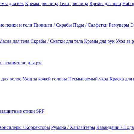
емы для век
Кремы для лица
Гели для лица
Кремы для шеи
Набо
е пенки и гели
Пилинги / Скрабы
Пэды / Салфетки
Ремуверы
Э
Масла для тела
Скрабы / Скатки для тела
Кремы для рук
Уход за 
ласкиватели для рта
 для волос
Уход за кожей головы
Несмываемый уход
Краска для 
езащитные стики SPF
Консилеры / Корректоры
Румяна / Хайлайтеры
Карандаши / Подв