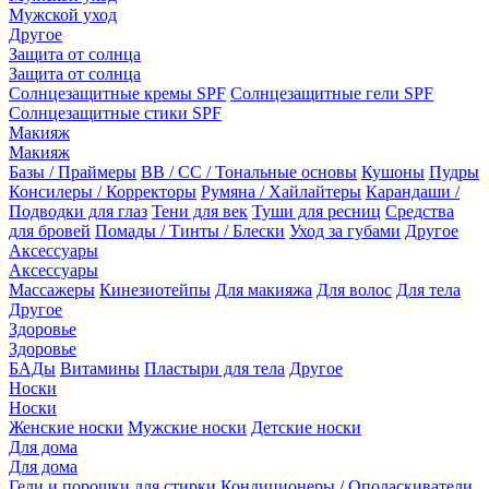
Мужской уход
Другое
Защита от солнца
Защита от солнца
Солнцезащитные кремы SPF
Солнцезащитные гели SPF
Солнцезащитные стики SPF
Макияж
Макияж
Базы / Праймеры
BB / CC / Тональные основы
Кушоны
Пудры
Консилеры / Корректоры
Румяна / Хайлайтеры
Карандаши /
Подводки для глаз
Тени для век
Туши для ресниц
Средства
для бровей
Помады / Тинты / Блески
Уход за губами
Другое
Аксессуары
Аксессуары
Массажеры
Кинезиотейпы
Для макияжа
Для волос
Для тела
Другое
Здоровье
Здоровье
БАДы
Витамины
Пластыри для тела
Другое
Носки
Носки
Женские носки
Мужские носки
Детские носки
Для дома
Для дома
Гели и порошки для стирки
Кондиционеры / Ополаскиватели