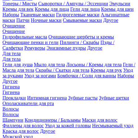
Тонеры / Мисты
Сыворотки / Ампулы / Эссенции
Эмульсии
Кремы для век
Кремы для лица
Гели для лица
Кремы для шеи
Наборы
Тканевые маски
Гидрогелевые маски
Альгинатные
маски
Патчи
Ночные маски
Смываемые маски
Другое
Очищение
Очищение
Гидрофильные масла
Очищающие щербеты и кремы
Очищающие пенки и гели
Пилинги / Скрабы
Пэды /
Салфетки
Ремуверы
Энизимные пудры
Другое
Для тела
Для тела
Гели для душа
Мыло для тела
Лосьоны / Кремы для тела
Гели /
Масла для тела
Скрабы / Скатки для тела
Кремы для рук
Уход
за руками
Уход за ногами
Бомбочки / Соли для ванны
Наборы
Другое
Гигиена
Гигиена
Прокладки
Интимная гигиена
Зубные пасты
Зубные щетки
Ополаскиватели для рта
Волосы
Волосы
Шампуни
Кондиционеры / Бальзамы
Маски для волос
Филлеры для волос
Уход за кожей головы
Несмываемый уход
Краска для волос
Другое
Мужской уход