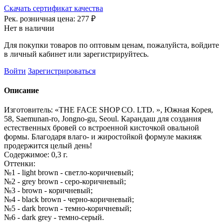
Скачать сертификат качества
Рек. розничная цена:
277 ₽
Нет в наличии
Для покупки товаров по оптовым ценам, пожалуйста, войдите
в личный кабинет или зарегистрируйтесь.
Войти
Зарегистрироваться
Описание
Изготовитель: «THE FACE SHOP CO. LTD. », Южная Корея,
58, Saemunan-ro, Jongno-gu, Seoul. Карандаш для создания
естественных бровей со встроенной кисточкой овальной
формы. Благодаря влаго- и жиростойкой формуле макияж
продержится целый день!
Содержимое: 0,3 г.
Оттенки:
№1 - light brown - светло-коричневый;
№2 - grey brown - серо-коричневый;
№3 - brown - коричневый;
№4 - black brown - черно-коричневый;
№5 - dark brown - темно-коричневый;
№6 - dark grey - темно-серый.