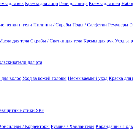
емы для век
Кремы для лица
Гели для лица
Кремы для шеи
Набо
е пенки и гели
Пилинги / Скрабы
Пэды / Салфетки
Ремуверы
Э
Масла для тела
Скрабы / Скатки для тела
Кремы для рук
Уход за 
ласкиватели для рта
 для волос
Уход за кожей головы
Несмываемый уход
Краска для 
езащитные стики SPF
Консилеры / Корректоры
Румяна / Хайлайтеры
Карандаши / Подв