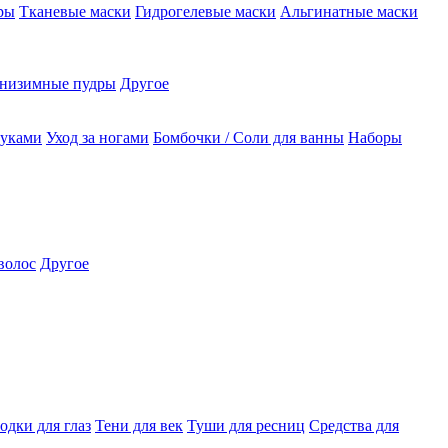
ры
Тканевые маски
Гидрогелевые маски
Альгинатные маски
низимные пудры
Другое
руками
Уход за ногами
Бомбочки / Соли для ванны
Наборы
волос
Другое
одки для глаз
Тени для век
Туши для ресниц
Средства для