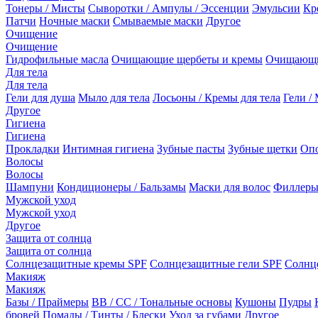
Тонеры / Мисты
Сыворотки / Ампулы / Эссенции
Эмульсии
Кр
Патчи
Ночные маски
Смываемые маски
Другое
Очищение
Очищение
Гидрофильные масла
Очищающие щербеты и кремы
Очищающи
Для тела
Для тела
Гели для душа
Мыло для тела
Лосьоны / Кремы для тела
Гели / 
Другое
Гигиена
Гигиена
Прокладки
Интимная гигиена
Зубные пасты
Зубные щетки
Опо
Волосы
Волосы
Шампуни
Кондиционеры / Бальзамы
Маски для волос
Филлеры
Мужской уход
Мужской уход
Другое
Защита от солнца
Защита от солнца
Солнцезащитные кремы SPF
Солнцезащитные гели SPF
Солнц
Макияж
Макияж
Базы / Праймеры
BB / CC / Тональные основы
Кушоны
Пудры
бровей
Помады / Тинты / Блески
Уход за губами
Другое