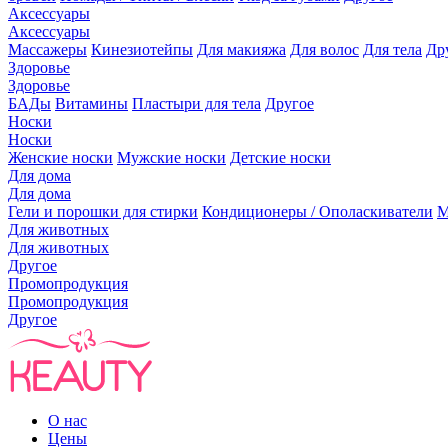
Аксессуары
Аксессуары
Массажеры
Кинезиотейпы
Для макияжа
Для волос
Для тела
Др
Здоровье
Здоровье
БАДы
Витамины
Пластыри для тела
Другое
Носки
Носки
Женские носки
Мужские носки
Детские носки
Для дома
Для дома
Гели и порошки для стирки
Кондиционеры / Ополаскиватели
М
Для животных
Для животных
Другое
Промопродукция
Промопродукция
Другое
О нас
Цены