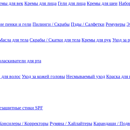
емы для век
Кремы для лица
Гели для лица
Кремы для шеи
Набо
е пенки и гели
Пилинги / Скрабы
Пэды / Салфетки
Ремуверы
Э
Масла для тела
Скрабы / Скатки для тела
Кремы для рук
Уход за 
ласкиватели для рта
 для волос
Уход за кожей головы
Несмываемый уход
Краска для 
езащитные стики SPF
Консилеры / Корректоры
Румяна / Хайлайтеры
Карандаши / Подв