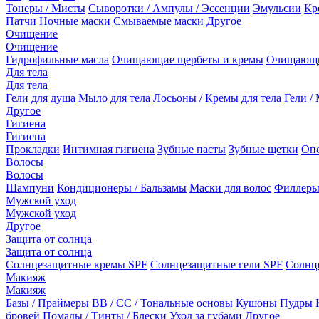
Тонеры / Мисты
Сыворотки / Ампулы / Эссенции
Эмульсии
Кр
Патчи
Ночные маски
Смываемые маски
Другое
Очищение
Очищение
Гидрофильные масла
Очищающие щербеты и кремы
Очищающи
Для тела
Для тела
Гели для душа
Мыло для тела
Лосьоны / Кремы для тела
Гели / 
Другое
Гигиена
Гигиена
Прокладки
Интимная гигиена
Зубные пасты
Зубные щетки
Опо
Волосы
Волосы
Шампуни
Кондиционеры / Бальзамы
Маски для волос
Филлеры
Мужской уход
Мужской уход
Другое
Защита от солнца
Защита от солнца
Солнцезащитные кремы SPF
Солнцезащитные гели SPF
Солнц
Макияж
Макияж
Базы / Праймеры
BB / CC / Тональные основы
Кушоны
Пудры
бровей
Помады / Тинты / Блески
Уход за губами
Другое