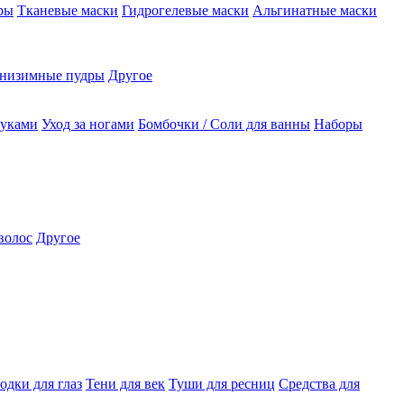
ры
Тканевые маски
Гидрогелевые маски
Альгинатные маски
низимные пудры
Другое
руками
Уход за ногами
Бомбочки / Соли для ванны
Наборы
волос
Другое
одки для глаз
Тени для век
Туши для ресниц
Средства для