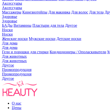
Аксессуары
Аксессуары
Массажеры
Кинезиотейпы
Для макияжа
Для волос
Для тела
Др
Здоровье
Здоровье
БАДы
Витамины
Пластыри для тела
Другое
Носки
Носки
Женские носки
Мужские носки
Детские носки
Для дома
Для дома
Гели и порошки для стирки
Кондиционеры / Ополаскиватели
М
Для животных
Для животных
Другое
Промопродукция
Промопродукция
Другое
О нас
Цены