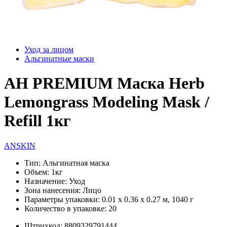
Уход за лицом
Альгинатные маски
АН PREMIUM Маска Herb
Lemongrass Modeling Mask /
Refill 1кг
ANSKIN
Тип:
Альгинатная маска
Объем:
1кг
Назначение:
Уход
Зона нанесения:
Лицо
Параметры упаковки:
0.01 x 0.36 x 0.27 м, 1040 г
Количество в упаковке:
20
Штрихкод:
8809329791444