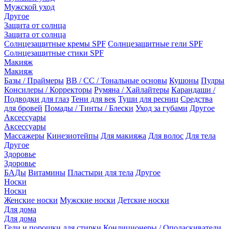
Мужской уход
Другое
Защита от солнца
Защита от солнца
Солнцезащитные кремы SPF
Солнцезащитные гели SPF
Солнцезащитные стики SPF
Макияж
Макияж
Базы / Праймеры
BB / CC / Тональные основы
Кушоны
Пудры
Консилеры / Корректоры
Румяна / Хайлайтеры
Карандаши /
Подводки для глаз
Тени для век
Туши для ресниц
Средства
для бровей
Помады / Тинты / Блески
Уход за губами
Другое
Аксессуары
Аксессуары
Массажеры
Кинезиотейпы
Для макияжа
Для волос
Для тела
Другое
Здоровье
Здоровье
БАДы
Витамины
Пластыри для тела
Другое
Носки
Носки
Женские носки
Мужские носки
Детские носки
Для дома
Для дома
Гели и порошки для стирки
Кондиционеры / Ополаскиватели