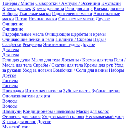
Тонеры / Мисты
Сыворотки / Ампулы / Эссенции
Эмульсии
Кремы для век
Кремы для лица
Гели для лица
Кремы для шеи
Наборы
Тканевые маски
Гидрогелевые маски
Альгинатные
маски
Патчи
Ночные маски
Смываемые маски
Другое
Очищение
Очищение
Гидрофильные масла
Очищающие щербеты и кремы
Очищающие пенки и гели
Пилинги / Скрабы
Пэды /
Салфетки
Ремуверы
Энизимные пудры
Другое
Для тела
Для тела
Гели для душа
Мыло для тела
Лосьоны / Кремы для тела
Гели /
Масла для тела
Скрабы / Скатки для тела
Кремы для рук
Уход
за руками
Уход за ногами
Бомбочки / Соли для ванны
Наборы
Другое
Гигиена
Гигиена
Прокладки
Интимная гигиена
Зубные пасты
Зубные щетки
Ополаскиватели для рта
Волосы
Волосы
Шампуни
Кондиционеры / Бальзамы
Маски для волос
Филлеры для волос
Уход за кожей головы
Несмываемый уход
Краска для волос
Другое
Мужской уход