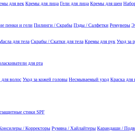
емы для век
Кремы для лица
Гели для лица
Кремы для шеи
Набо
е пенки и гели
Пилинги / Скрабы
Пэды / Салфетки
Ремуверы
Э
Масла для тела
Скрабы / Скатки для тела
Кремы для рук
Уход за 
ласкиватели для рта
 для волос
Уход за кожей головы
Несмываемый уход
Краска для 
езащитные стики SPF
Консилеры / Корректоры
Румяна / Хайлайтеры
Карандаши / Подв