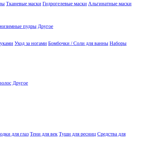
ры
Тканевые маски
Гидрогелевые маски
Альгинатные маски
низимные пудры
Другое
руками
Уход за ногами
Бомбочки / Соли для ванны
Наборы
волос
Другое
одки для глаз
Тени для век
Туши для ресниц
Средства для