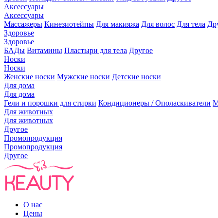
Аксессуары
Аксессуары
Массажеры
Кинезиотейпы
Для макияжа
Для волос
Для тела
Др
Здоровье
Здоровье
БАДы
Витамины
Пластыри для тела
Другое
Носки
Носки
Женские носки
Мужские носки
Детские носки
Для дома
Для дома
Гели и порошки для стирки
Кондиционеры / Ополаскиватели
М
Для животных
Для животных
Другое
Промопродукция
Промопродукция
Другое
О нас
Цены