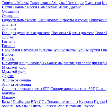
Тонеры / Мисты
Сыворотки / Ампулы / Эссенции
Эмульсии
Кр
Патчи
Ночные маски
Смываемые маски
Другое
Очищение
Очищение
Гидрофильные масла
Очищающие щербеты и кремы
Очищающи
Для тела
Для тела
Гели для душа
Мыло для тела
Лосьоны / Кремы для тела
Гели / 
Другое
Гигиена
Гигиена
Прокладки
Интимная гигиена
Зубные пасты
Зубные щетки
Опо
Волосы
Волосы
Шампуни
Кондиционеры / Бальзамы
Маски для волос
Филлеры
Мужской уход
Мужской уход
Другое
Защита от солнца
Защита от солнца
Солнцезащитные кремы SPF
Солнцезащитные гели SPF
Солнц
Макияж
Макияж
Базы / Праймеры
BB / CC / Тональные основы
Кушоны
Пудры
бровей
Помады / Тинты / Блески
Уход за губами
Другое