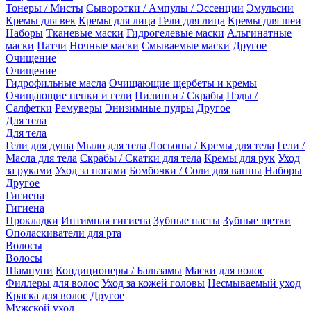
Тонеры / Мисты
Сыворотки / Ампулы / Эссенции
Эмульсии
Кремы для век
Кремы для лица
Гели для лица
Кремы для шеи
Наборы
Тканевые маски
Гидрогелевые маски
Альгинатные
маски
Патчи
Ночные маски
Смываемые маски
Другое
Очищение
Очищение
Гидрофильные масла
Очищающие щербеты и кремы
Очищающие пенки и гели
Пилинги / Скрабы
Пэды /
Салфетки
Ремуверы
Энизимные пудры
Другое
Для тела
Для тела
Гели для душа
Мыло для тела
Лосьоны / Кремы для тела
Гели /
Масла для тела
Скрабы / Скатки для тела
Кремы для рук
Уход
за руками
Уход за ногами
Бомбочки / Соли для ванны
Наборы
Другое
Гигиена
Гигиена
Прокладки
Интимная гигиена
Зубные пасты
Зубные щетки
Ополаскиватели для рта
Волосы
Волосы
Шампуни
Кондиционеры / Бальзамы
Маски для волос
Филлеры для волос
Уход за кожей головы
Несмываемый уход
Краска для волос
Другое
Мужской уход