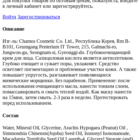
Для покупки товаров по оптовым ценам, пожалуйста, войдите
в личный кабинет или зарегистрируйтесь.
Войти
Зарегистрироваться
Описание
Изг-ль: Chamos Cosmetic Co. Ltd., Республика Корея, Rm B-
B101, Geumgang Penterium IT Tower, 215, Galmachi-ro,
Jungwon-gu, Seongnam-si, Gyeonggi-do. Глубокоочищающий
крем для лица. Салициловая кислота является антисептиком.
Глубоко очищает и сужает поры, увлажняет. Средство
осветляет пигментацию и проблемные участки кожи. А также
повышает упругость, разглаживает появляющиеся
мимические морщинки. Без парабенов. Применение: после
использования очищающего масла, нанести тонким слоем,
помассажировать и смыть теплой водой. Как маску нанести
на 15мин, затем смыть. 2-3 раза в неделю. Протестировать
перед использованием.
Состав
Water, Mineral Oil, Glycerine, Arachis Hypogaea (Peanut) Oil ,
Simmondsia Chinensis(Jojoba) Seed Oil, Isononyl Isononanoate,
Macadamia Ternifolia Seed Oil,Laureth-4, Glyceryl Stearate (and)