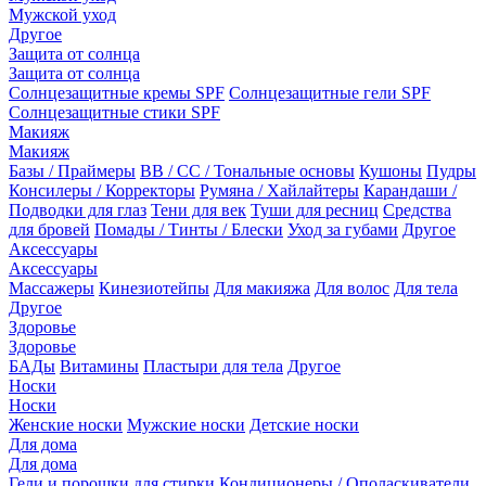
Мужской уход
Другое
Защита от солнца
Защита от солнца
Солнцезащитные кремы SPF
Солнцезащитные гели SPF
Солнцезащитные стики SPF
Макияж
Макияж
Базы / Праймеры
BB / CC / Тональные основы
Кушоны
Пудры
Консилеры / Корректоры
Румяна / Хайлайтеры
Карандаши /
Подводки для глаз
Тени для век
Туши для ресниц
Средства
для бровей
Помады / Тинты / Блески
Уход за губами
Другое
Аксессуары
Аксессуары
Массажеры
Кинезиотейпы
Для макияжа
Для волос
Для тела
Другое
Здоровье
Здоровье
БАДы
Витамины
Пластыри для тела
Другое
Носки
Носки
Женские носки
Мужские носки
Детские носки
Для дома
Для дома
Гели и порошки для стирки
Кондиционеры / Ополаскиватели