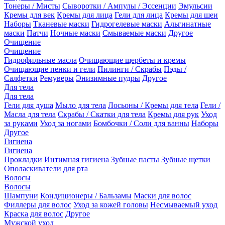
Тонеры / Мисты
Сыворотки / Ампулы / Эссенции
Эмульсии
Кремы для век
Кремы для лица
Гели для лица
Кремы для шеи
Наборы
Тканевые маски
Гидрогелевые маски
Альгинатные
маски
Патчи
Ночные маски
Смываемые маски
Другое
Очищение
Очищение
Гидрофильные масла
Очищающие щербеты и кремы
Очищающие пенки и гели
Пилинги / Скрабы
Пэды /
Салфетки
Ремуверы
Энизимные пудры
Другое
Для тела
Для тела
Гели для душа
Мыло для тела
Лосьоны / Кремы для тела
Гели /
Масла для тела
Скрабы / Скатки для тела
Кремы для рук
Уход
за руками
Уход за ногами
Бомбочки / Соли для ванны
Наборы
Другое
Гигиена
Гигиена
Прокладки
Интимная гигиена
Зубные пасты
Зубные щетки
Ополаскиватели для рта
Волосы
Волосы
Шампуни
Кондиционеры / Бальзамы
Маски для волос
Филлеры для волос
Уход за кожей головы
Несмываемый уход
Краска для волос
Другое
Мужской уход