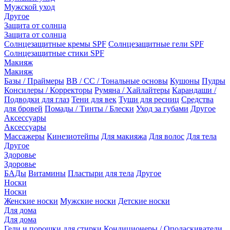
Мужской уход
Другое
Защита от солнца
Защита от солнца
Солнцезащитные кремы SPF
Солнцезащитные гели SPF
Солнцезащитные стики SPF
Макияж
Макияж
Базы / Праймеры
BB / CC / Тональные основы
Кушоны
Пудры
Консилеры / Корректоры
Румяна / Хайлайтеры
Карандаши /
Подводки для глаз
Тени для век
Туши для ресниц
Средства
для бровей
Помады / Тинты / Блески
Уход за губами
Другое
Аксессуары
Аксессуары
Массажеры
Кинезиотейпы
Для макияжа
Для волос
Для тела
Другое
Здоровье
Здоровье
БАДы
Витамины
Пластыри для тела
Другое
Носки
Носки
Женские носки
Мужские носки
Детские носки
Для дома
Для дома
Гели и порошки для стирки
Кондиционеры / Ополаскиватели