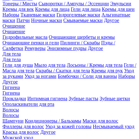
Тонеры / Мисты
Сыворотки / Ампулы / Эссенции
Эмульсии
Кремы для век
Кремы для лица
Гели для лица
Кремы для шеи
Наборы
Тканевые маски
Гидрогелевые маски
Альгинатные
маски
Патчи
Ночные маски
Смываемые маски
Другое
Очищение
Очищение
Гидрофильные масла
Очищающие щербеты и кремы
Очищающие пенки и гели
Пилинги / Скрабы
Пэды /
Салфетки
Ремуверы
Энизимные пудры
Другое
Для тела
Для тела
Гели для душа
Мыло для тела
Лосьоны / Кремы для тела
Гели /
Масла для тела
Скрабы / Скатки для тела
Кремы для рук
Уход
за руками
Уход за ногами
Бомбочки / Соли для ванны
Наборы
Другое
Гигиена
Гигиена
Прокладки
Интимная гигиена
Зубные пасты
Зубные щетки
Ополаскиватели для рта
Волосы
Волосы
Шампуни
Кондиционеры / Бальзамы
Маски для волос
Филлеры для волос
Уход за кожей головы
Несмываемый уход
Краска для волос
Другое
Мужской уход