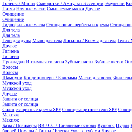
Тонеры / Мисты
Сыворотки / Ампулы / Эссенции
Эмульсии
Кр
Патчи
Ночные маски
Смываемые маски
Другое
Очищение
Очищение
Гидрофильные масла
Очищающие щербеты и кремы
Очищающи
Для тела
Для тела
Гели для душа
Мыло для тела
Лосьоны / Кремы для тела
Гели / 
Другое
Гигиена
Гигиена
Прокладки
Интимная гигиена
Зубные пасты
Зубные щетки
Опо
Волосы
Волосы
Шампуни
Кондиционеры / Бальзамы
Маски для волос
Филлеры
Мужской уход
Мужской уход
Другое
Защита от солнца
Защита от солнца
Солнцезащитные кремы SPF
Солнцезащитные гели SPF
Солнц
Макияж
Макияж
Базы / Праймеры
BB / CC / Тональные основы
Кушоны
Пудры
бровей
Помады / Тинты / Блески
Уход за губами
Другое