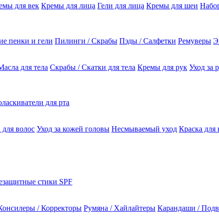
емы для век
Кремы для лица
Гели для лица
Кремы для шеи
Набо
е пенки и гели
Пилинги / Скрабы
Пэды / Салфетки
Ремуверы
Э
Масла для тела
Скрабы / Скатки для тела
Кремы для рук
Уход за 
ласкиватели для рта
 для волос
Уход за кожей головы
Несмываемый уход
Краска для 
езащитные стики SPF
Консилеры / Корректоры
Румяна / Хайлайтеры
Карандаши / Подв