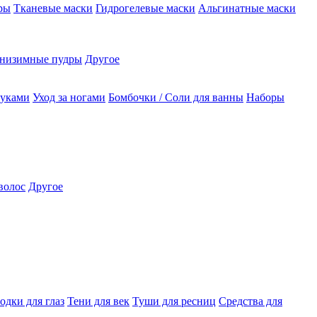
ры
Тканевые маски
Гидрогелевые маски
Альгинатные маски
низимные пудры
Другое
руками
Уход за ногами
Бомбочки / Соли для ванны
Наборы
волос
Другое
одки для глаз
Тени для век
Туши для ресниц
Средства для