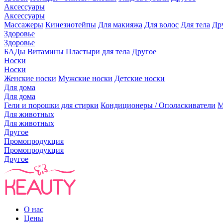
Аксессуары
Аксессуары
Массажеры
Кинезиотейпы
Для макияжа
Для волос
Для тела
Др
Здоровье
Здоровье
БАДы
Витамины
Пластыри для тела
Другое
Носки
Носки
Женские носки
Мужские носки
Детские носки
Для дома
Для дома
Гели и порошки для стирки
Кондиционеры / Ополаскиватели
М
Для животных
Для животных
Другое
Промопродукция
Промопродукция
Другое
О нас
Цены