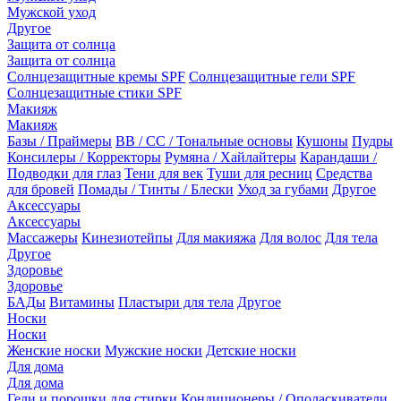
Мужской уход
Другое
Защита от солнца
Защита от солнца
Солнцезащитные кремы SPF
Солнцезащитные гели SPF
Солнцезащитные стики SPF
Макияж
Макияж
Базы / Праймеры
BB / CC / Тональные основы
Кушоны
Пудры
Консилеры / Корректоры
Румяна / Хайлайтеры
Карандаши /
Подводки для глаз
Тени для век
Туши для ресниц
Средства
для бровей
Помады / Тинты / Блески
Уход за губами
Другое
Аксессуары
Аксессуары
Массажеры
Кинезиотейпы
Для макияжа
Для волос
Для тела
Другое
Здоровье
Здоровье
БАДы
Витамины
Пластыри для тела
Другое
Носки
Носки
Женские носки
Мужские носки
Детские носки
Для дома
Для дома
Гели и порошки для стирки
Кондиционеры / Ополаскиватели