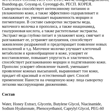
Ilsandong-gu, Goyang-si, Gyeonggi-do, РЕСП. КОРЕЯ.
Сыворотка способствует интенсивному питанию и
увлажнению кожи, а также эффективно оздоравливает и
омолаживает ее, уменьшает выраженность морщин и
пигментации. В составе сыворотки экстракты меда,
маточного молочка и прополиса, а также ниацинамид,
гиалуроновая кислота, а также растительные экстракты.
Экстракт меда глубоко питает и увлажняет кожу, смягчает и
разглаживает ее, устраняет шелушения, способствует
заживлению раздражений и предотвращает появление новых
воспалений и т.д. Маточное молочко улучшает клеточный
метаболизм и кровообращение в коже, ускоряет ее
восстановление, повышает упругость и эластичность,
способствует разглаживанию морщин и подтягиванию кожи.
Прополис ускоряет обновление тканей, уменьшает
проявление кожных высыпаний, выравнивает тон кожи,
придает ей красивый и естественный цвет. Способ
применения: Нанести на очищенную кожу лица сыворотку
легкими массирующими движениями.
Состав
Water, Honey Extract, Glycerin, Butylene Glycol, Niacinamide,
Sodium Hyaluronate, Phenoxyethanol, Caprylyl Glycol, PEG-60