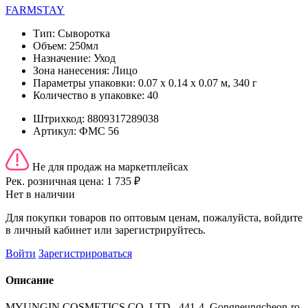
FARMSTAY
Тип:
Сыворотка
Объем:
250мл
Назначение:
Уход
Зона нанесения:
Лицо
Параметры упаковки:
0.07 x 0.14 x 0.07 м, 340 г
Количество в упаковке:
40
Штрихкод:
8809317289038
Артикул:
ФМС 56
Не для продаж на маркетплейсах
Рек. розничная цена:
1 735 ₽
Нет в наличии
Для покупки товаров по оптовым ценам, пожалуйста, войдите
в личный кабинет или зарегистрируйтесь.
Войти
Зарегистрироваться
Описание
MYUNGIN COSMETICS CO. LTD., 441-4, Gongneungcheon-ro,