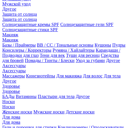
Мужской уход
Другое
Защита от солнца
Защита от солнца
Солнцезащитные кремы SPF
Солнцезащитные гели SPF
Солнцезащитные стики SPF
Макияж
Макияж
Базы / Праймеры
BB / CC / Тональные основы
Кушоны
Пудры
Консилеры / Корректоры
Румяна / Хайлайтеры
Карандаши /
Подводки для глаз
Тени для век
Туши для ресниц
Средства
для бровей
Помады / Тинты / Блески
Уход за губами
Другое
Аксессуары
Аксессуары
Массажеры
Кинезиотейпы
Для макияжа
Для волос
Для тела
Другое
Здоровье
Здоровье
БАДы
Витамины
Пластыри для тела
Другое
Носки
Носки
Женские носки
Мужские носки
Детские носки
Для дома
Для дома
Гели и порошки для стирки
Кондиционеры / Ополаскиватели