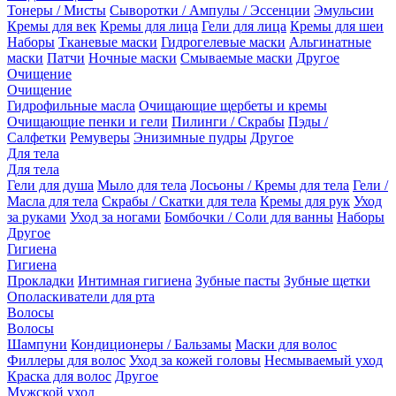
Тонеры / Мисты
Сыворотки / Ампулы / Эссенции
Эмульсии
Кремы для век
Кремы для лица
Гели для лица
Кремы для шеи
Наборы
Тканевые маски
Гидрогелевые маски
Альгинатные
маски
Патчи
Ночные маски
Смываемые маски
Другое
Очищение
Очищение
Гидрофильные масла
Очищающие щербеты и кремы
Очищающие пенки и гели
Пилинги / Скрабы
Пэды /
Салфетки
Ремуверы
Энизимные пудры
Другое
Для тела
Для тела
Гели для душа
Мыло для тела
Лосьоны / Кремы для тела
Гели /
Масла для тела
Скрабы / Скатки для тела
Кремы для рук
Уход
за руками
Уход за ногами
Бомбочки / Соли для ванны
Наборы
Другое
Гигиена
Гигиена
Прокладки
Интимная гигиена
Зубные пасты
Зубные щетки
Ополаскиватели для рта
Волосы
Волосы
Шампуни
Кондиционеры / Бальзамы
Маски для волос
Филлеры для волос
Уход за кожей головы
Несмываемый уход
Краска для волос
Другое
Мужской уход