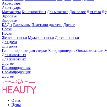
Аксессуары
Аксессуары
Массажеры
Кинезиотейпы
Для макияжа
Для волос
Для тела
Др
Здоровье
Здоровье
БАДы
Витамины
Пластыри для тела
Другое
Носки
Носки
Женские носки
Мужские носки
Детские носки
Для дома
Для дома
Гели и порошки для стирки
Кондиционеры / Ополаскиватели
М
Для животных
Для животных
Другое
Промопродукция
Промопродукция
Другое
О нас
Цены