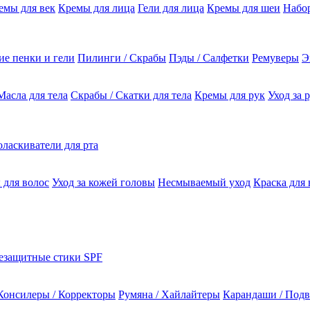
емы для век
Кремы для лица
Гели для лица
Кремы для шеи
Набо
е пенки и гели
Пилинги / Скрабы
Пэды / Салфетки
Ремуверы
Э
Масла для тела
Скрабы / Скатки для тела
Кремы для рук
Уход за 
ласкиватели для рта
 для волос
Уход за кожей головы
Несмываемый уход
Краска для 
езащитные стики SPF
Консилеры / Корректоры
Румяна / Хайлайтеры
Карандаши / Подв