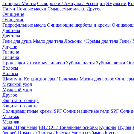
Тонеры / Мисты
Сыворотки / Ампулы / Эссенции
Эмульсии
Кр
Патчи
Ночные маски
Смываемые маски
Другое
Очищение
Очищение
Гидрофильные масла
Очищающие щербеты и кремы
Очищающи
Для тела
Для тела
Гели для душа
Мыло для тела
Лосьоны / Кремы для тела
Гели / 
Другое
Гигиена
Гигиена
Прокладки
Интимная гигиена
Зубные пасты
Зубные щетки
Опо
Волосы
Волосы
Шампуни
Кондиционеры / Бальзамы
Маски для волос
Филлеры
Мужской уход
Мужской уход
Другое
Защита от солнца
Защита от солнца
Солнцезащитные кремы SPF
Солнцезащитные гели SPF
Солнц
Макияж
Макияж
Базы / Праймеры
BB / CC / Тональные основы
Кушоны
Пудры
бровей
Помады / Тинты / Блески
Уход за губами
Другое