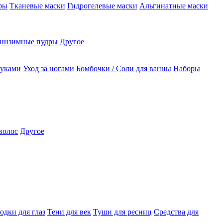
ры
Тканевые маски
Гидрогелевые маски
Альгинатные маски
низимные пудры
Другое
руками
Уход за ногами
Бомбочки / Соли для ванны
Наборы
волос
Другое
одки для глаз
Тени для век
Туши для ресниц
Средства для