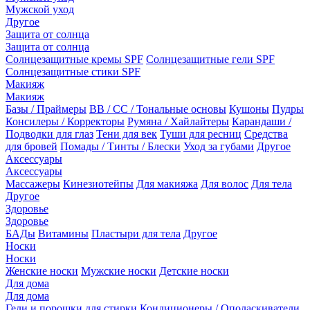
Мужской уход
Другое
Защита от солнца
Защита от солнца
Солнцезащитные кремы SPF
Солнцезащитные гели SPF
Солнцезащитные стики SPF
Макияж
Макияж
Базы / Праймеры
BB / CC / Тональные основы
Кушоны
Пудры
Консилеры / Корректоры
Румяна / Хайлайтеры
Карандаши /
Подводки для глаз
Тени для век
Туши для ресниц
Средства
для бровей
Помады / Тинты / Блески
Уход за губами
Другое
Аксессуары
Аксессуары
Массажеры
Кинезиотейпы
Для макияжа
Для волос
Для тела
Другое
Здоровье
Здоровье
БАДы
Витамины
Пластыри для тела
Другое
Носки
Носки
Женские носки
Мужские носки
Детские носки
Для дома
Для дома
Гели и порошки для стирки
Кондиционеры / Ополаскиватели