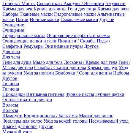
Тонеры / Мисты
Сыворотки / Ампулы / Эссенции
Эмульсии
Кремы для век
Кремы для лица
Гели для лица
Кремы для шеи
Наборы
Тканевые маски
Гидрогелевые маски
Альгинатные
маски
Патчи
Ночные маски
Смываемые маски
Другое
Очищение
Очищение
Гидрофильные масла
Очищающие щербеты и кремы
Очищающие пенки и гели
Пилинги / Скрабы
Пэды /
Салфетки
Ремуверы
Энизимные пудры
Другое
Для тела
Для тела
Гели для душа
Мыло для тела
Лосьоны / Кремы для тела
Гели /
Масла для тела
Скрабы / Скатки для тела
Кремы для рук
Уход
за руками
Уход за ногами
Бомбочки / Соли для ванны
Наборы
Другое
Гигиена
Гигиена
Прокладки
Интимная гигиена
Зубные пасты
Зубные щетки
Ополаскиватели для рта
Волосы
Волосы
Шампуни
Кондиционеры / Бальзамы
Маски для волос
Филлеры для волос
Уход за кожей головы
Несмываемый уход
Краска для волос
Другое
Мужской уход