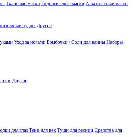
ры
Тканевые маски
Гидрогелевые маски
Альгинатные маски
низимные пудры
Другое
руками
Уход за ногами
Бомбочки / Соли для ванны
Наборы
волос
Другое
одки для глаз
Тени для век
Туши для ресниц
Средства для