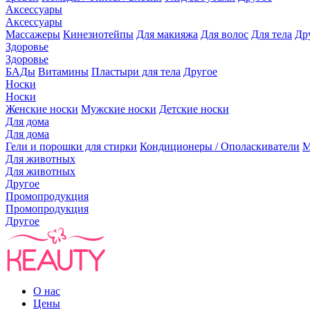
Аксессуары
Аксессуары
Массажеры
Кинезиотейпы
Для макияжа
Для волос
Для тела
Др
Здоровье
Здоровье
БАДы
Витамины
Пластыри для тела
Другое
Носки
Носки
Женские носки
Мужские носки
Детские носки
Для дома
Для дома
Гели и порошки для стирки
Кондиционеры / Ополаскиватели
М
Для животных
Для животных
Другое
Промопродукция
Промопродукция
Другое
О нас
Цены