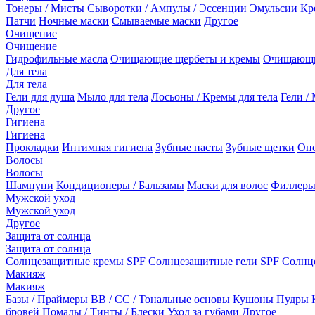
Тонеры / Мисты
Сыворотки / Ампулы / Эссенции
Эмульсии
Кр
Патчи
Ночные маски
Смываемые маски
Другое
Очищение
Очищение
Гидрофильные масла
Очищающие щербеты и кремы
Очищающи
Для тела
Для тела
Гели для душа
Мыло для тела
Лосьоны / Кремы для тела
Гели / 
Другое
Гигиена
Гигиена
Прокладки
Интимная гигиена
Зубные пасты
Зубные щетки
Опо
Волосы
Волосы
Шампуни
Кондиционеры / Бальзамы
Маски для волос
Филлеры
Мужской уход
Мужской уход
Другое
Защита от солнца
Защита от солнца
Солнцезащитные кремы SPF
Солнцезащитные гели SPF
Солнц
Макияж
Макияж
Базы / Праймеры
BB / CC / Тональные основы
Кушоны
Пудры
бровей
Помады / Тинты / Блески
Уход за губами
Другое