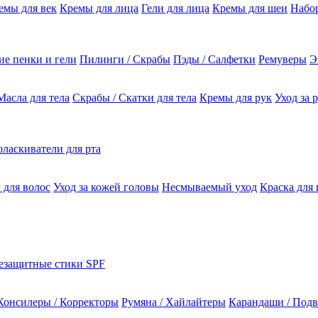
емы для век
Кремы для лица
Гели для лица
Кремы для шеи
Набо
е пенки и гели
Пилинги / Скрабы
Пэды / Салфетки
Ремуверы
Э
Масла для тела
Скрабы / Скатки для тела
Кремы для рук
Уход за 
ласкиватели для рта
 для волос
Уход за кожей головы
Несмываемый уход
Краска для 
езащитные стики SPF
Консилеры / Корректоры
Румяна / Хайлайтеры
Карандаши / Подв