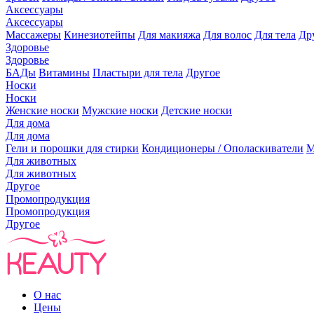
Аксессуары
Аксессуары
Массажеры
Кинезиотейпы
Для макияжа
Для волос
Для тела
Др
Здоровье
Здоровье
БАДы
Витамины
Пластыри для тела
Другое
Носки
Носки
Женские носки
Мужские носки
Детские носки
Для дома
Для дома
Гели и порошки для стирки
Кондиционеры / Ополаскиватели
М
Для животных
Для животных
Другое
Промопродукция
Промопродукция
Другое
О нас
Цены