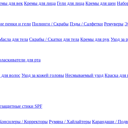
емы для век
Кремы для лица
Гели для лица
Кремы для шеи
Набо
е пенки и гели
Пилинги / Скрабы
Пэды / Салфетки
Ремуверы
Э
Масла для тела
Скрабы / Скатки для тела
Кремы для рук
Уход за 
ласкиватели для рта
 для волос
Уход за кожей головы
Несмываемый уход
Краска для 
езащитные стики SPF
Консилеры / Корректоры
Румяна / Хайлайтеры
Карандаши / Подв