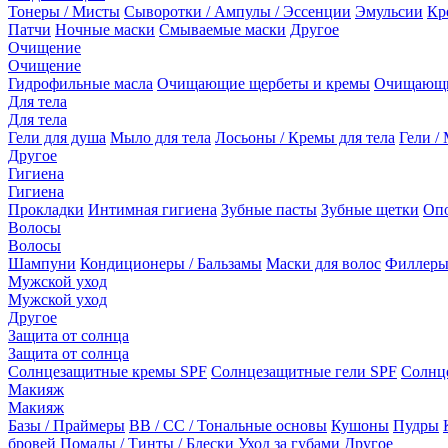
Тонеры / Мисты
Сыворотки / Ампулы / Эссенции
Эмульсии
Кр
Патчи
Ночные маски
Смываемые маски
Другое
Очищение
Очищение
Гидрофильные масла
Очищающие щербеты и кремы
Очищающи
Для тела
Для тела
Гели для душа
Мыло для тела
Лосьоны / Кремы для тела
Гели / 
Другое
Гигиена
Гигиена
Прокладки
Интимная гигиена
Зубные пасты
Зубные щетки
Опо
Волосы
Волосы
Шампуни
Кондиционеры / Бальзамы
Маски для волос
Филлеры
Мужской уход
Мужской уход
Другое
Защита от солнца
Защита от солнца
Солнцезащитные кремы SPF
Солнцезащитные гели SPF
Солнц
Макияж
Макияж
Базы / Праймеры
BB / CC / Тональные основы
Кушоны
Пудры
бровей
Помады / Тинты / Блески
Уход за губами
Другое