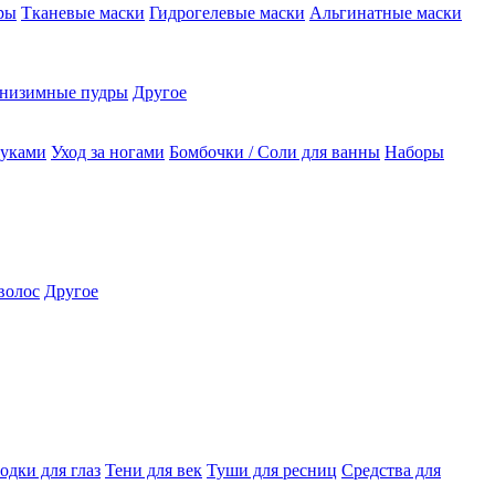
ры
Тканевые маски
Гидрогелевые маски
Альгинатные маски
низимные пудры
Другое
руками
Уход за ногами
Бомбочки / Соли для ванны
Наборы
волос
Другое
одки для глаз
Тени для век
Туши для ресниц
Средства для