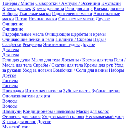
Тонеры / Мисты
Сыворотки / Ампулы / Эссенции
Эмульсии
Кремы для век
Кремы для лица
Гели для лица
Кремы для шеи
Наборы
Тканевые маски
Гидрогелевые маски
Альгинатные
маски
Патчи
Ночные маски
Смываемые маски
Другое
Очищение
Очищение
Гидрофильные масла
Очищающие щербеты и кремы
Очищающие пенки и гели
Пилинги / Скрабы
Пэды /
Салфетки
Ремуверы
Энизимные пудры
Другое
Для тела
Для тела
Гели для душа
Мыло для тела
Лосьоны / Кремы для тела
Гели /
Масла для тела
Скрабы / Скатки для тела
Кремы для рук
Уход
за руками
Уход за ногами
Бомбочки / Соли для ванны
Наборы
Другое
Гигиена
Гигиена
Прокладки
Интимная гигиена
Зубные пасты
Зубные щетки
Ополаскиватели для рта
Волосы
Волосы
Шампуни
Кондиционеры / Бальзамы
Маски для волос
Филлеры для волос
Уход за кожей головы
Несмываемый уход
Краска для волос
Другое
Мужской уход