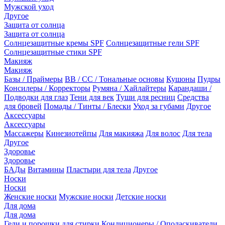
Мужской уход
Другое
Защита от солнца
Защита от солнца
Солнцезащитные кремы SPF
Солнцезащитные гели SPF
Солнцезащитные стики SPF
Макияж
Макияж
Базы / Праймеры
BB / CC / Тональные основы
Кушоны
Пудры
Консилеры / Корректоры
Румяна / Хайлайтеры
Карандаши /
Подводки для глаз
Тени для век
Туши для ресниц
Средства
для бровей
Помады / Тинты / Блески
Уход за губами
Другое
Аксессуары
Аксессуары
Массажеры
Кинезиотейпы
Для макияжа
Для волос
Для тела
Другое
Здоровье
Здоровье
БАДы
Витамины
Пластыри для тела
Другое
Носки
Носки
Женские носки
Мужские носки
Детские носки
Для дома
Для дома
Гели и порошки для стирки
Кондиционеры / Ополаскиватели