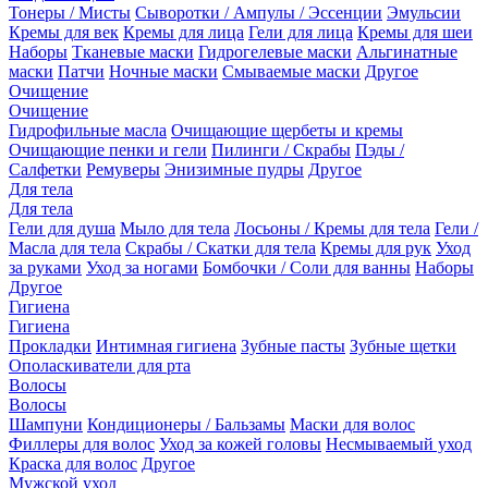
Тонеры / Мисты
Сыворотки / Ампулы / Эссенции
Эмульсии
Кремы для век
Кремы для лица
Гели для лица
Кремы для шеи
Наборы
Тканевые маски
Гидрогелевые маски
Альгинатные
маски
Патчи
Ночные маски
Смываемые маски
Другое
Очищение
Очищение
Гидрофильные масла
Очищающие щербеты и кремы
Очищающие пенки и гели
Пилинги / Скрабы
Пэды /
Салфетки
Ремуверы
Энизимные пудры
Другое
Для тела
Для тела
Гели для душа
Мыло для тела
Лосьоны / Кремы для тела
Гели /
Масла для тела
Скрабы / Скатки для тела
Кремы для рук
Уход
за руками
Уход за ногами
Бомбочки / Соли для ванны
Наборы
Другое
Гигиена
Гигиена
Прокладки
Интимная гигиена
Зубные пасты
Зубные щетки
Ополаскиватели для рта
Волосы
Волосы
Шампуни
Кондиционеры / Бальзамы
Маски для волос
Филлеры для волос
Уход за кожей головы
Несмываемый уход
Краска для волос
Другое
Мужской уход