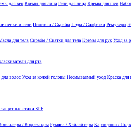
емы для век
Кремы для лица
Гели для лица
Кремы для шеи
Набо
е пенки и гели
Пилинги / Скрабы
Пэды / Салфетки
Ремуверы
Э
Масла для тела
Скрабы / Скатки для тела
Кремы для рук
Уход за 
ласкиватели для рта
 для волос
Уход за кожей головы
Несмываемый уход
Краска для 
езащитные стики SPF
Консилеры / Корректоры
Румяна / Хайлайтеры
Карандаши / Подв