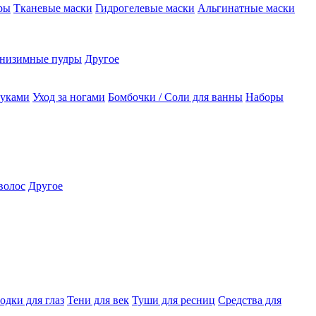
ры
Тканевые маски
Гидрогелевые маски
Альгинатные маски
низимные пудры
Другое
руками
Уход за ногами
Бомбочки / Соли для ванны
Наборы
волос
Другое
одки для глаз
Тени для век
Туши для ресниц
Средства для