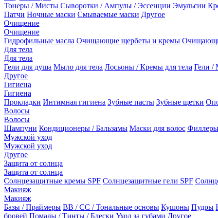
Тонеры / Мисты
Сыворотки / Ампулы / Эссенции
Эмульсии
Кр
Патчи
Ночные маски
Смываемые маски
Другое
Очищение
Очищение
Гидрофильные масла
Очищающие щербеты и кремы
Очищающи
Для тела
Для тела
Гели для душа
Мыло для тела
Лосьоны / Кремы для тела
Гели / 
Другое
Гигиена
Гигиена
Прокладки
Интимная гигиена
Зубные пасты
Зубные щетки
Опо
Волосы
Волосы
Шампуни
Кондиционеры / Бальзамы
Маски для волос
Филлеры
Мужской уход
Мужской уход
Другое
Защита от солнца
Защита от солнца
Солнцезащитные кремы SPF
Солнцезащитные гели SPF
Солнц
Макияж
Макияж
Базы / Праймеры
BB / CC / Тональные основы
Кушоны
Пудры
бровей
Помады / Тинты / Блески
Уход за губами
Другое