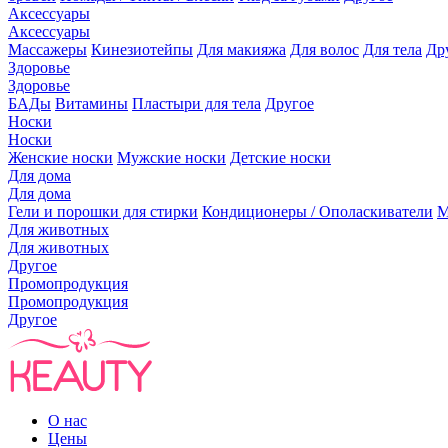
Аксессуары
Аксессуары
Массажеры
Кинезиотейпы
Для макияжа
Для волос
Для тела
Др
Здоровье
Здоровье
БАДы
Витамины
Пластыри для тела
Другое
Носки
Носки
Женские носки
Мужские носки
Детские носки
Для дома
Для дома
Гели и порошки для стирки
Кондиционеры / Ополаскиватели
М
Для животных
Для животных
Другое
Промопродукция
Промопродукция
Другое
О нас
Цены