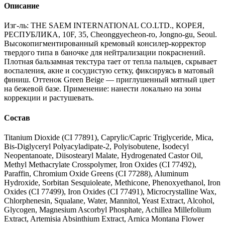
Описание
Изг-ль: THE SAEM INTERNATIONAL CO.LTD., КОРЕЯ,
РЕСПУБЛИКА, 10F, 35, Cheonggyecheon-ro, Jongno-gu, Seoul.
Высокопигментированный кремовый консилер-корректор
твердого типа в баночке для нейтрализации покраснений.
Плотная бальзамная текстура тает от тепла пальцев, скрывает
воспаления, акне и сосудистую сетку, фиксируясь в матовый
финиш. Оттенок Green Beige — приглушенный мятный цвет
на бежевой базе. Применение: нанести локально на зоны
коррекции и растушевать.
Состав
Titanium Dioxide (CI 77891), Caprylic/Capric Triglyceride, Mica,
Bis-Diglyceryl Polyacyladipate-2, Polyisobutene, Isodecyl
Neopentanoate, Diisostearyl Malate, Hydrogenated Castor Oil,
Methyl Methacrylate Crosspolymer, Iron Oxides (CI 77492),
Paraffin, Chromium Oxide Greens (CI 77288), Aluminum
Hydroxide, Sorbitan Sesquioleate, Methicone, Phenoxyethanol, Iron
Oxides (CI 77499), Iron Oxides (CI 77491), Microcrystalline Wax,
Chlorphenesin, Squalane, Water, Mannitol, Yeast Extract, Alcohol,
Glycogen, Magnesium Ascorbyl Phosphate, Achillea Millefolium
Extract, Artemisia Absinthium Extract, Arnica Montana Flower