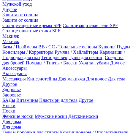
Мужской уход
Другое
Защита от солнца
Защита от солнца
Солнцезащитные кремы SPF
Солнцезащитные гели SPF
Солнцезащитные стики SPF
Макияж
Макияж
Базы / Праймеры
BB / CC / Тональные основы
Кушоны
Пудры
Консилеры / Корректоры
Румяна / Хайлайтеры
Карандаши /
Подводки для глаз
Тени для век
Туши для ресниц
Средства
для бровей
Помады / Тинты / Блески
Уход за губами
Другое
Аксессуары
Аксессуары
Массажеры
Кинезиотейпы
Для макияжа
Для волос
Для тела
Другое
Здоровье
Здоровье
БАДы
Витамины
Пластыри для тела
Другое
Носки
Носки
Женские носки
Мужские носки
Детские носки
Для дома
Для дома
Гели и порошки для стирки
Кондиционеры / Ополаскиватели