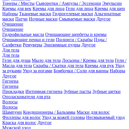
Тонеры / Мисты
Сыворотки / Ампулы / Эссенции
Эмульсии
Кремы для век
Кремы для лица
Гели для лица
Кремы для шеи
Наборы
Тканевые маски
Гидрогелевые маски
Альгинатные
маски
Патчи
Ночные маски
Смываемые маски
Другое
Очищение
Очищение
Гидрофильные масла
Очищающие щербеты и кремы
Очищающие пенки и гели
Пилинги / Скрабы
Пэды /
Салфетки
Ремуверы
Энизимные пудры
Другое
Для тела
Для тела
Гели для душа
Мыло для тела
Лосьоны / Кремы для тела
Гели /
Масла для тела
Скрабы / Скатки для тела
Кремы для рук
Уход
за руками
Уход за ногами
Бомбочки / Соли для ванны
Наборы
Другое
Гигиена
Гигиена
Прокладки
Интимная гигиена
Зубные пасты
Зубные щетки
Ополаскиватели для рта
Волосы
Волосы
Шампуни
Кондиционеры / Бальзамы
Маски для волос
Филлеры для волос
Уход за кожей головы
Несмываемый уход
Краска для волос
Другое
Мужской уход