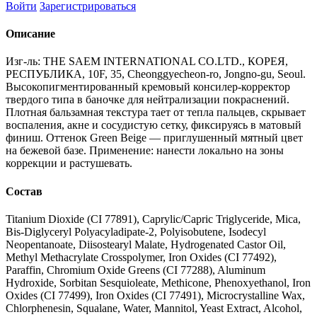
Войти
Зарегистрироваться
Описание
Изг-ль: THE SAEM INTERNATIONAL CO.LTD., КОРЕЯ,
РЕСПУБЛИКА, 10F, 35, Cheonggyecheon-ro, Jongno-gu, Seoul.
Высокопигментированный кремовый консилер-корректор
твердого типа в баночке для нейтрализации покраснений.
Плотная бальзамная текстура тает от тепла пальцев, скрывает
воспаления, акне и сосудистую сетку, фиксируясь в матовый
финиш. Оттенок Green Beige — приглушенный мятный цвет
на бежевой базе. Применение: нанести локально на зоны
коррекции и растушевать.
Состав
Titanium Dioxide (CI 77891), Caprylic/Capric Triglyceride, Mica,
Bis-Diglyceryl Polyacyladipate-2, Polyisobutene, Isodecyl
Neopentanoate, Diisostearyl Malate, Hydrogenated Castor Oil,
Methyl Methacrylate Crosspolymer, Iron Oxides (CI 77492),
Paraffin, Chromium Oxide Greens (CI 77288), Aluminum
Hydroxide, Sorbitan Sesquioleate, Methicone, Phenoxyethanol, Iron
Oxides (CI 77499), Iron Oxides (CI 77491), Microcrystalline Wax,
Chlorphenesin, Squalane, Water, Mannitol, Yeast Extract, Alcohol,