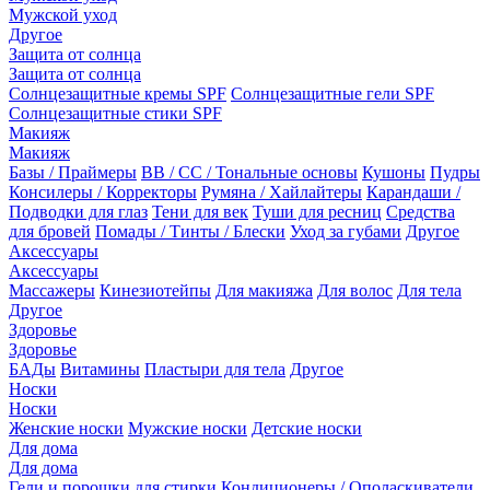
Мужской уход
Другое
Защита от солнца
Защита от солнца
Солнцезащитные кремы SPF
Солнцезащитные гели SPF
Солнцезащитные стики SPF
Макияж
Макияж
Базы / Праймеры
BB / CC / Тональные основы
Кушоны
Пудры
Консилеры / Корректоры
Румяна / Хайлайтеры
Карандаши /
Подводки для глаз
Тени для век
Туши для ресниц
Средства
для бровей
Помады / Тинты / Блески
Уход за губами
Другое
Аксессуары
Аксессуары
Массажеры
Кинезиотейпы
Для макияжа
Для волос
Для тела
Другое
Здоровье
Здоровье
БАДы
Витамины
Пластыри для тела
Другое
Носки
Носки
Женские носки
Мужские носки
Детские носки
Для дома
Для дома
Гели и порошки для стирки
Кондиционеры / Ополаскиватели