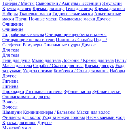
Тонеры / Мисты
Сыворотки / Ампулы / Эссенции
Эмульсии
Кремы для век
Кремы для лица
Гели для лица
Кремы для шеи
Наборы
Тканевые маски
Гидрогелевые маски
Альгинатные
маски
Патчи
Ночные маски
Смываемые маски
Другое
Очищение
Очищение
Гидрофильные масла
Очищающие щербеты и кремы
Очищающие пенки и гели
Пилинги / Скрабы
Пэды /
Салфетки
Ремуверы
Энизимные пудры
Другое
Для тела
Для тела
Гели для душа
Мыло для тела
Лосьоны / Кремы для тела
Гели /
Масла для тела
Скрабы / Скатки для тела
Кремы для рук
Уход
за руками
Уход за ногами
Бомбочки / Соли для ванны
Наборы
Другое
Гигиена
Гигиена
Прокладки
Интимная гигиена
Зубные пасты
Зубные щетки
Ополаскиватели для рта
Волосы
Волосы
Шампуни
Кондиционеры / Бальзамы
Маски для волос
Филлеры для волос
Уход за кожей головы
Несмываемый уход
Краска для волос
Другое
Мужской уход