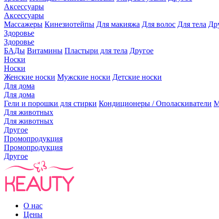
Аксессуары
Аксессуары
Массажеры
Кинезиотейпы
Для макияжа
Для волос
Для тела
Др
Здоровье
Здоровье
БАДы
Витамины
Пластыри для тела
Другое
Носки
Носки
Женские носки
Мужские носки
Детские носки
Для дома
Для дома
Гели и порошки для стирки
Кондиционеры / Ополаскиватели
М
Для животных
Для животных
Другое
Промопродукция
Промопродукция
Другое
О нас
Цены