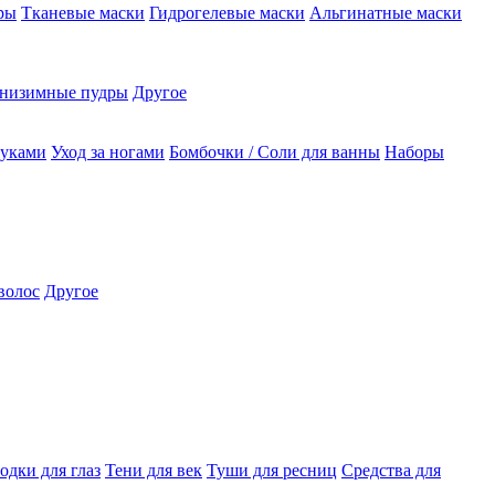
ры
Тканевые маски
Гидрогелевые маски
Альгинатные маски
низимные пудры
Другое
руками
Уход за ногами
Бомбочки / Соли для ванны
Наборы
волос
Другое
одки для глаз
Тени для век
Туши для ресниц
Средства для