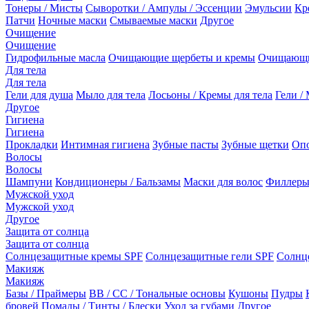
Тонеры / Мисты
Сыворотки / Ампулы / Эссенции
Эмульсии
Кр
Патчи
Ночные маски
Смываемые маски
Другое
Очищение
Очищение
Гидрофильные масла
Очищающие щербеты и кремы
Очищающи
Для тела
Для тела
Гели для душа
Мыло для тела
Лосьоны / Кремы для тела
Гели / 
Другое
Гигиена
Гигиена
Прокладки
Интимная гигиена
Зубные пасты
Зубные щетки
Опо
Волосы
Волосы
Шампуни
Кондиционеры / Бальзамы
Маски для волос
Филлеры
Мужской уход
Мужской уход
Другое
Защита от солнца
Защита от солнца
Солнцезащитные кремы SPF
Солнцезащитные гели SPF
Солнц
Макияж
Макияж
Базы / Праймеры
BB / CC / Тональные основы
Кушоны
Пудры
бровей
Помады / Тинты / Блески
Уход за губами
Другое