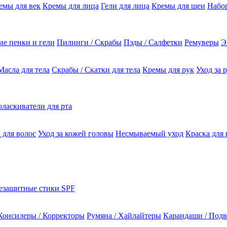
емы для век
Кремы для лица
Гели для лица
Кремы для шеи
Набо
е пенки и гели
Пилинги / Скрабы
Пэды / Салфетки
Ремуверы
Э
Масла для тела
Скрабы / Скатки для тела
Кремы для рук
Уход за 
ласкиватели для рта
 для волос
Уход за кожей головы
Несмываемый уход
Краска для 
езащитные стики SPF
Консилеры / Корректоры
Румяна / Хайлайтеры
Карандаши / Подв