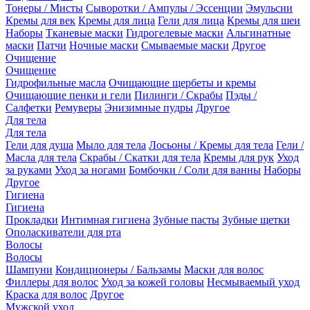
Тонеры / Мисты
Сыворотки / Ампулы / Эссенции
Эмульсии
Кремы для век
Кремы для лица
Гели для лица
Кремы для шеи
Наборы
Тканевые маски
Гидрогелевые маски
Альгинатные
маски
Патчи
Ночные маски
Смываемые маски
Другое
Очищение
Очищение
Гидрофильные масла
Очищающие щербеты и кремы
Очищающие пенки и гели
Пилинги / Скрабы
Пэды /
Салфетки
Ремуверы
Энизимные пудры
Другое
Для тела
Для тела
Гели для душа
Мыло для тела
Лосьоны / Кремы для тела
Гели /
Масла для тела
Скрабы / Скатки для тела
Кремы для рук
Уход
за руками
Уход за ногами
Бомбочки / Соли для ванны
Наборы
Другое
Гигиена
Гигиена
Прокладки
Интимная гигиена
Зубные пасты
Зубные щетки
Ополаскиватели для рта
Волосы
Волосы
Шампуни
Кондиционеры / Бальзамы
Маски для волос
Филлеры для волос
Уход за кожей головы
Несмываемый уход
Краска для волос
Другое
Мужской уход