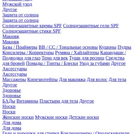
Мужской уход
Другое
Защита от солнца
Защита от солнца
Солнцезащитные кремы SPF
Солнцезащитные гели SPF
Солнцезащитные стики SPF
Макияж
Макияж
Базы / Праймеры
BB / CC / Тональные основы
Кушоны
Пудры
Консилеры / Корректоры
Румяна / Хайлайтеры
Карандаши /
Подводки для глаз
Тени для век
Туши для ресниц
Средства
для бровей
Помады / Тинты / Блески
Уход за губами
Другое
Аксессуары
Аксессуары
Массажеры
Кинезиотейпы
Для макияжа
Для волос
Для тела
Другое
Здоровье
Здоровье
БАДы
Витамины
Пластыри для тела
Другое
Носки
Носки
Женские носки
Мужские носки
Детские носки
Для дома
Для дома
Гели и порошки для стирки
Кондиционеры / Ополаскиватели