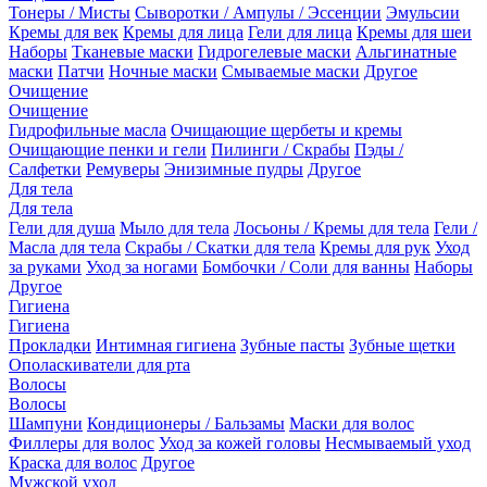
Тонеры / Мисты
Сыворотки / Ампулы / Эссенции
Эмульсии
Кремы для век
Кремы для лица
Гели для лица
Кремы для шеи
Наборы
Тканевые маски
Гидрогелевые маски
Альгинатные
маски
Патчи
Ночные маски
Смываемые маски
Другое
Очищение
Очищение
Гидрофильные масла
Очищающие щербеты и кремы
Очищающие пенки и гели
Пилинги / Скрабы
Пэды /
Салфетки
Ремуверы
Энизимные пудры
Другое
Для тела
Для тела
Гели для душа
Мыло для тела
Лосьоны / Кремы для тела
Гели /
Масла для тела
Скрабы / Скатки для тела
Кремы для рук
Уход
за руками
Уход за ногами
Бомбочки / Соли для ванны
Наборы
Другое
Гигиена
Гигиена
Прокладки
Интимная гигиена
Зубные пасты
Зубные щетки
Ополаскиватели для рта
Волосы
Волосы
Шампуни
Кондиционеры / Бальзамы
Маски для волос
Филлеры для волос
Уход за кожей головы
Несмываемый уход
Краска для волос
Другое
Мужской уход