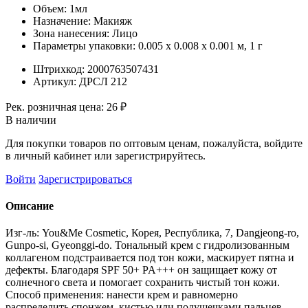
Объем:
1мл
Назначение:
Макияж
Зона нанесения:
Лицо
Параметры упаковки:
0.005 x 0.008 x 0.001 м, 1 г
Штрихкод:
2000763507431
Артикул:
ДРСЛ 212
Рек. розничная цена:
26 ₽
В наличии
Для покупки товаров по оптовым ценам, пожалуйста, войдите
в личный кабинет или зарегистрируйтесь.
Войти
Зарегистрироваться
Описание
Изг-ль: You&Me Cosmetic, Корея, Республика, 7, Dangjeong-ro,
Gunpo-si, Gyeonggi-do. Тональный крем с гидролизованным
коллагеном подстраивается под тон кожи, маскирует пятна и
дефекты. Благодаря SPF 50+ PA+++ он защищает кожу от
солнечного света и помогает сохранить чистый тон кожи.
Cпособ применения: нанести крем и равномерно
распределить спонжем, кистью или подушечками пальцев.