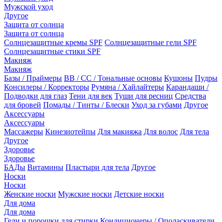
Мужской уход
Другое
Защита от солнца
Защита от солнца
Солнцезащитные кремы SPF
Солнцезащитные гели SPF
Солнцезащитные стики SPF
Макияж
Макияж
Базы / Праймеры
BB / CC / Тональные основы
Кушоны
Пудры
Консилеры / Корректоры
Румяна / Хайлайтеры
Карандаши /
Подводки для глаз
Тени для век
Туши для ресниц
Средства
для бровей
Помады / Тинты / Блески
Уход за губами
Другое
Аксессуары
Аксессуары
Массажеры
Кинезиотейпы
Для макияжа
Для волос
Для тела
Другое
Здоровье
Здоровье
БАДы
Витамины
Пластыри для тела
Другое
Носки
Носки
Женские носки
Мужские носки
Детские носки
Для дома
Для дома
Гели и порошки для стирки
Кондиционеры / Ополаскиватели