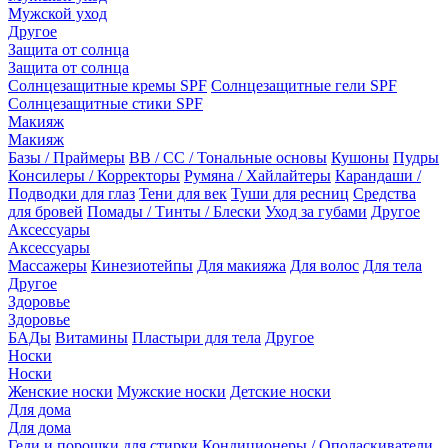
Мужской уход
Другое
Защита от солнца
Защита от солнца
Солнцезащитные кремы SPF
Солнцезащитные гели SPF
Солнцезащитные стики SPF
Макияж
Макияж
Базы / Праймеры
BB / CC / Тональные основы
Кушоны
Пудры
Консилеры / Корректоры
Румяна / Хайлайтеры
Карандаши /
Подводки для глаз
Тени для век
Туши для ресниц
Средства
для бровей
Помады / Тинты / Блески
Уход за губами
Другое
Аксессуары
Аксессуары
Массажеры
Кинезиотейпы
Для макияжа
Для волос
Для тела
Другое
Здоровье
Здоровье
БАДы
Витамины
Пластыри для тела
Другое
Носки
Носки
Женские носки
Мужские носки
Детские носки
Для дома
Для дома
Гели и порошки для стирки
Кондиционеры / Ополаскиватели