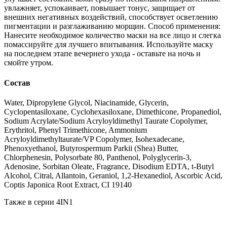
увлажняет, успокаивает, повышает тонус, защищает от
внешних негативных воздействий, способствует осветлению
пигментации и разглаживанию морщин. Способ применения:
Нанесите необходимое количество маски на все лицо и слегка
помассируйте для лучшего впитывания. Используйте маску
на последнем этапе вечернего ухода - оставьте на ночь и
смойте утром.
Состав
Water, Dipropylene Glycol, Niacinamide, Glycerin,
Cyclopentasiloxane, Cyclohexasiloxane, Dimethicone, Propanediol,
Sodium Acrylate/Sodium Acryloyldimethyl Taurate Copolymer,
Erythritol, Phenyl Trimethicone, Ammonium
Acryloyldimethyltaurate/VP Copolymer, Isohexadecane,
Phenoxyethanol, Butyrospermum Parkii (Shea) Butter,
Chlorphenesin, Polysorbate 80, Panthenol, Polyglycerin-3,
Adenosine, Sorbitan Oleate, Fragrance, Disodium EDTA, t-Butyl
Alcohol, Citral, Allantoin, Geraniol, 1,2-Hexanediol, Ascorbic Acid,
Coptis Japonica Root Extract, CI 19140
Также в серии 4IN1