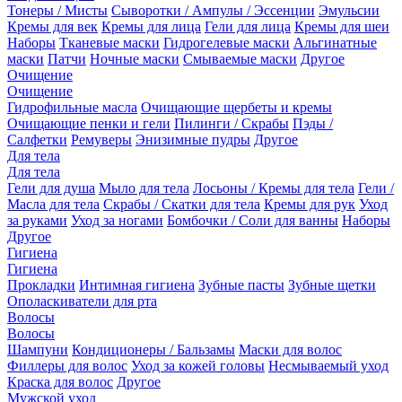
Тонеры / Мисты
Сыворотки / Ампулы / Эссенции
Эмульсии
Кремы для век
Кремы для лица
Гели для лица
Кремы для шеи
Наборы
Тканевые маски
Гидрогелевые маски
Альгинатные
маски
Патчи
Ночные маски
Смываемые маски
Другое
Очищение
Очищение
Гидрофильные масла
Очищающие щербеты и кремы
Очищающие пенки и гели
Пилинги / Скрабы
Пэды /
Салфетки
Ремуверы
Энизимные пудры
Другое
Для тела
Для тела
Гели для душа
Мыло для тела
Лосьоны / Кремы для тела
Гели /
Масла для тела
Скрабы / Скатки для тела
Кремы для рук
Уход
за руками
Уход за ногами
Бомбочки / Соли для ванны
Наборы
Другое
Гигиена
Гигиена
Прокладки
Интимная гигиена
Зубные пасты
Зубные щетки
Ополаскиватели для рта
Волосы
Волосы
Шампуни
Кондиционеры / Бальзамы
Маски для волос
Филлеры для волос
Уход за кожей головы
Несмываемый уход
Краска для волос
Другое
Мужской уход