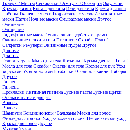
Тонеры / Мисты
Сыворотки / Ампулы / Эссенции
Эмульсии
Кремы для век
Кремы для лица
Гели для лица
Кремы для шеи
Наборы
Тканевые маски
Гидрогелевые маски
Альгинатные
маски
Патчи
Ночные маски
Смываемые маски
Другое
Очищение
Очищение
Гидрофильные масла
Очищающие щербеты и кремы
Очищающие пенки и гели
Пилинги / Скрабы
Пэды /
Салфетки
Ремуверы
Энизимные пудры
Другое
Для тела
Для тела
Гели для душа
Мыло для тела
Лосьоны / Кремы для тела
Гели /
Масла для тела
Скрабы / Скатки для тела
Кремы для рук
Уход
за руками
Уход за ногами
Бомбочки / Соли для ванны
Наборы
Другое
Гигиена
Гигиена
Прокладки
Интимная гигиена
Зубные пасты
Зубные щетки
Ополаскиватели для рта
Волосы
Волосы
Шампуни
Кондиционеры / Бальзамы
Маски для волос
Филлеры для волос
Уход за кожей головы
Несмываемый уход
Краска для волос
Другое
Мужской уход