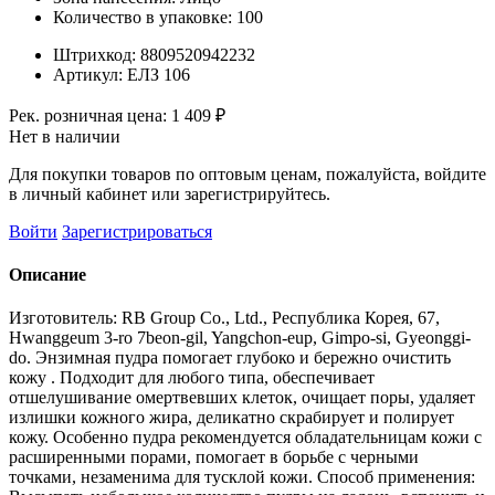
Количество в упаковке:
100
Штрихкод:
8809520942232
Артикул:
ЕЛЗ 106
Рек. розничная цена:
1 409 ₽
Нет в наличии
Для покупки товаров по оптовым ценам, пожалуйста, войдите
в личный кабинет или зарегистрируйтесь.
Войти
Зарегистрироваться
Описание
Изготовитель: RB Group Co., Ltd., Республика Корея, 67,
Hwanggeum 3-ro 7beon-gil, Yangchon-eup, Gimpo-si, Gyeonggi-
do. Энзимная пудра помогает глубоко и бережно очистить
кожу . Подходит для любого типа, обеспечивает
отшелушивание омертвевших клеток, очищает поры, удаляет
излишки кожного жира, деликатно скрабирует и полирует
кожу. Особенно пудра рекомендуется обладательницам кожи с
расширенными порами, помогает в борьбе с черными
точками, незаменима для тусклой кожи. Способ применения: