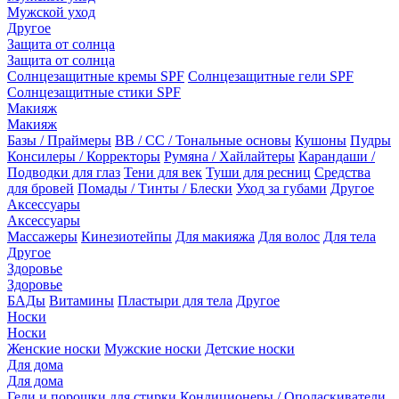
Мужской уход
Другое
Защита от солнца
Защита от солнца
Солнцезащитные кремы SPF
Солнцезащитные гели SPF
Солнцезащитные стики SPF
Макияж
Макияж
Базы / Праймеры
BB / CC / Тональные основы
Кушоны
Пудры
Консилеры / Корректоры
Румяна / Хайлайтеры
Карандаши /
Подводки для глаз
Тени для век
Туши для ресниц
Средства
для бровей
Помады / Тинты / Блески
Уход за губами
Другое
Аксессуары
Аксессуары
Массажеры
Кинезиотейпы
Для макияжа
Для волос
Для тела
Другое
Здоровье
Здоровье
БАДы
Витамины
Пластыри для тела
Другое
Носки
Носки
Женские носки
Мужские носки
Детские носки
Для дома
Для дома
Гели и порошки для стирки
Кондиционеры / Ополаскиватели