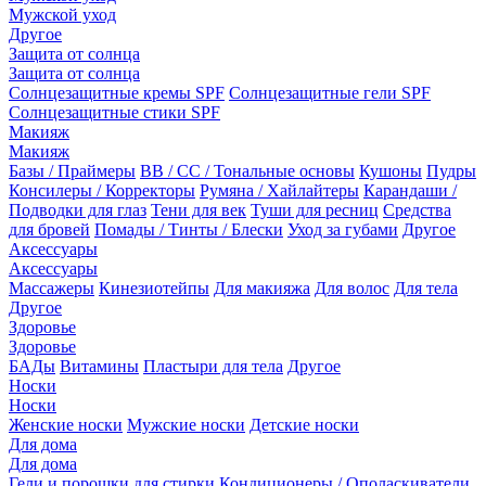
Мужской уход
Другое
Защита от солнца
Защита от солнца
Солнцезащитные кремы SPF
Солнцезащитные гели SPF
Солнцезащитные стики SPF
Макияж
Макияж
Базы / Праймеры
BB / CC / Тональные основы
Кушоны
Пудры
Консилеры / Корректоры
Румяна / Хайлайтеры
Карандаши /
Подводки для глаз
Тени для век
Туши для ресниц
Средства
для бровей
Помады / Тинты / Блески
Уход за губами
Другое
Аксессуары
Аксессуары
Массажеры
Кинезиотейпы
Для макияжа
Для волос
Для тела
Другое
Здоровье
Здоровье
БАДы
Витамины
Пластыри для тела
Другое
Носки
Носки
Женские носки
Мужские носки
Детские носки
Для дома
Для дома
Гели и порошки для стирки
Кондиционеры / Ополаскиватели