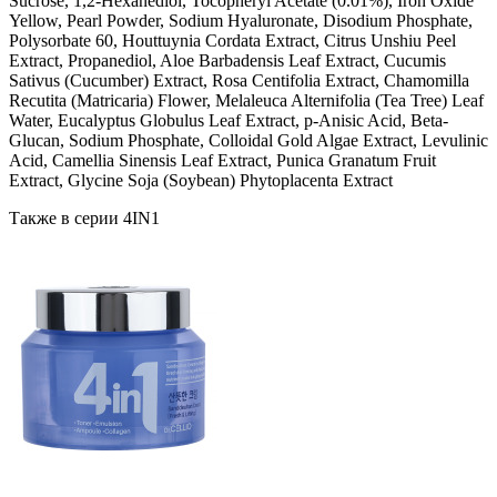
Sucrose, 1,2-Hexanediol, Tocopheryl Acetate (0.01%), Iron Oxide
Yellow, Pearl Powder, Sodium Hyaluronate, Disodium Phosphate,
Polysorbate 60, Houttuynia Cordata Extract, Citrus Unshiu Peel
Extract, Propanediol, Aloe Barbadensis Leaf Extract, Cucumis
Sativus (Cucumber) Extract, Rosa Centifolia Extract, Chamomilla
Recutita (Matricaria) Flower, Melaleuca Alternifolia (Tea Tree) Leaf
Water, Eucalyptus Globulus Leaf Extract, p-Anisic Acid, Beta-
Glucan, Sodium Phosphate, Colloidal Gold Algae Extract, Levulinic
Acid, Camellia Sinensis Leaf Extract, Punica Granatum Fruit
Extract, Glycine Soja (Soybean) Phytoplacenta Extract
Также в серии 4IN1