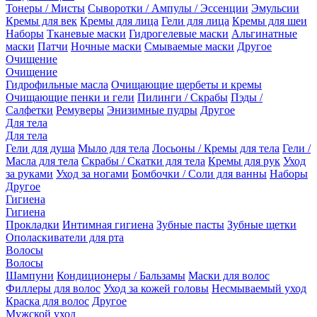
Тонеры / Мисты
Сыворотки / Ампулы / Эссенции
Эмульсии
Кремы для век
Кремы для лица
Гели для лица
Кремы для шеи
Наборы
Тканевые маски
Гидрогелевые маски
Альгинатные
маски
Патчи
Ночные маски
Смываемые маски
Другое
Очищение
Очищение
Гидрофильные масла
Очищающие щербеты и кремы
Очищающие пенки и гели
Пилинги / Скрабы
Пэды /
Салфетки
Ремуверы
Энизимные пудры
Другое
Для тела
Для тела
Гели для душа
Мыло для тела
Лосьоны / Кремы для тела
Гели /
Масла для тела
Скрабы / Скатки для тела
Кремы для рук
Уход
за руками
Уход за ногами
Бомбочки / Соли для ванны
Наборы
Другое
Гигиена
Гигиена
Прокладки
Интимная гигиена
Зубные пасты
Зубные щетки
Ополаскиватели для рта
Волосы
Волосы
Шампуни
Кондиционеры / Бальзамы
Маски для волос
Филлеры для волос
Уход за кожей головы
Несмываемый уход
Краска для волос
Другое
Мужской уход