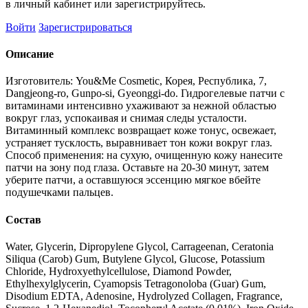
в личный кабинет или зарегистрируйтесь.
Войти
Зарегистрироваться
Описание
Изготовитель: You&Me Cosmetic, Корея, Республика, 7,
Dangjeong-ro, Gunpo-si, Gyeonggi-do. Гидрогелевые патчи с
витаминами интенсивно ухаживают за нежной областью
вокруг глаз, успокаивая и снимая следы усталости.
Витаминный комплекс возвращает коже тонус, освежает,
устраняет тусклость, выравнивает тон кожи вокруг глаз.
Способ применения: на сухую, очищенную кожу нанесите
патчи на зону под глаза. Оставьте на 20-30 минут, затем
уберите патчи, а оставшуюся эссенцию мягкое вбейте
подушечками пальцев.
Состав
Water, Glycerin, Dipropylene Glycol, Carrageenan, Ceratonia
Siliqua (Carob) Gum, Butylene Glycol, Glucose, Potassium
Chloride, Hydroxyethylcellulose, Diamond Powder,
Ethylhexylglycerin, Cyamopsis Tetragonoloba (Guar) Gum,
Disodium EDTA, Adenosine, Hydrolyzed Collagen, Fragrance,